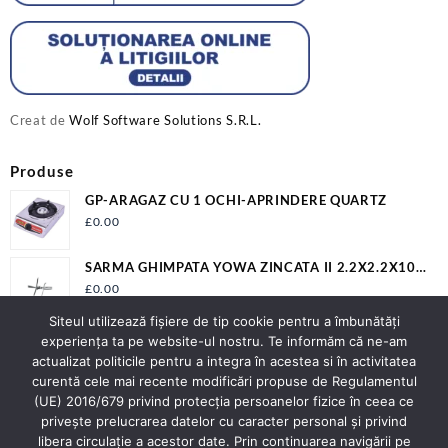
Creat de
Wolf Software Solutions S.R.L.
Produse
GP-ARAGAZ CU 1 OCHI-APRINDERE QUARTZ
£
0.00
SARMA GHIMPATA YOWA ZINCATA II 2.2X2.2X100
S1342
£
0.00
Siteul utilizează fişiere de tip cookie pentru a îmbunătăți
BALAMA SUDABILA 16X68MM EV-OP16A
experiența ta pe website-ul nostru. Te informăm că ne-am
actualizat politicile pentru a integra în acestea si în activitatea
curentă cele mai recente modificări propuse de Regulamentul
(UE) 2016/679 privind protecția persoanelor fizice în ceea ce
privește prelucrarea datelor cu caracter personal și privind
Contact
libera circulație a acestor date. Prin continuarea navigării pe