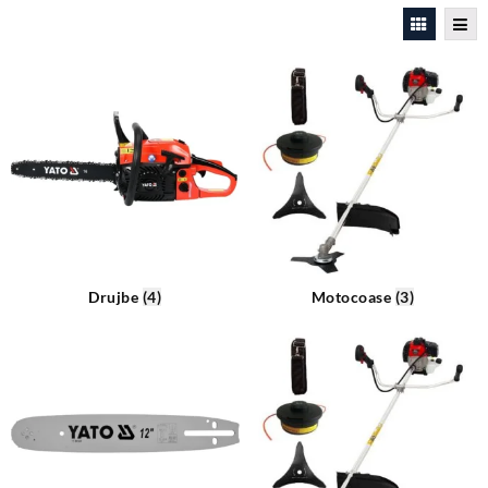
Drujbe
(4)
Motocoase
(3)