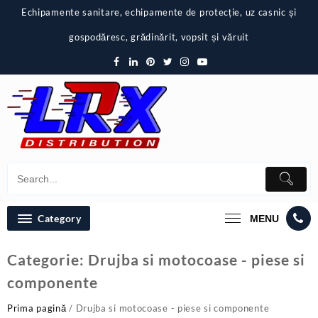
Skip
Echipamente sanitare, echipamente de protecție, uz casnic și
to
content
gospodăresc, grădinărit, vopsit și văruit
Category
MENU
Categorie:
Drujba si motocoase - piese si
componente
Prima pagină
/ Drujba si motocoase - piese si componente