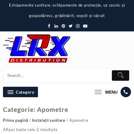
Skip
Echipamente sanitare, echipamente de protecție, uz casnic și
to
content
gospodăresc, grădinărit, vopsit și văruit
Category
MENU
Categorie:
Apometre
Prima pagină
/
Instalații sanitare
/ Apometre
Afișez toate cele 2 rezultate