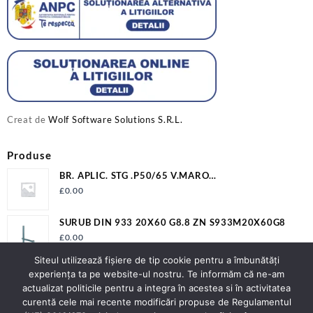
Creat de
Wolf Software Solutions S.R.L.
Produse
BR. APLIC. STG .P50/65 V.MARO
12009P506500VM2LV
£
0.00
SURUB DIN 933 20X60 G8.8 ZN S933M20X60G8
£
0.00
Siteul utilizează fişiere de tip cookie pentru a îmbunătăți
BR.AL Y 20/90/22D/240 NI+ZA F ER+T22 (I10)
experiența ta pe website-ul nostru. Te informăm că ne-am
£
0.00
actualizat politicile pentru a integra în acestea si în activitatea
curentă cele mai recente modificări propuse de Regulamentul