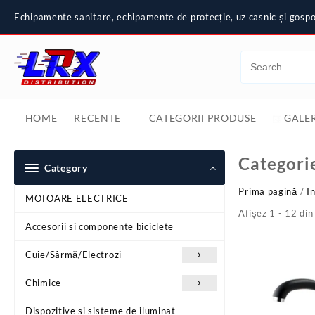
Skip
Echipamente sanitare, echipamente de protecție, uz casnic și gospod
to
content
HOME
RECENTE
CATEGORII PRODUSE
GALER
Categori
Category
Prima pagină
/
In
MOTOARE ELECTRICE
Afișez 1 - 12 din
Accesorii si componente biciclete
Cuie/Sârmă/Electrozi
Chimice
Dispozitive si sisteme de iluminat