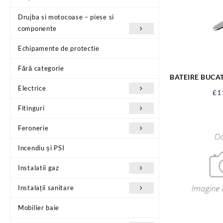
Drujba si motocoase – piese si
componente
Echipamente de protectie
Fără categorie
BATEIRE BUCAT
NE
Electrice
£
1
Fitinguri
Feronerie
Incendiu și PSI
Instalatii gaz
Instalații sanitare
Mobilier baie