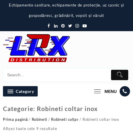
Skip
Echipamente sanitare, echipamente de protecție, uz casnic și
to
content
gospodăresc, grădinărit, vopsit și văruit
Category
MENU
Categorie:
Robineti coltar inox
Prima pagină
/
Robineti
/
Robineti colțar
/ Robineti coltar inox
Afișez toate cele 9 rezultate