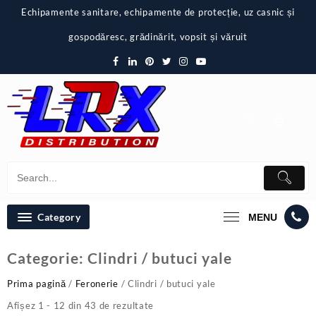
Skip
Echipamente sanitare, echipamente de protecție, uz casnic și
to
content
gospodăresc, grădinărit, vopsit și văruit
Category
MENU
Categorie:
Clindri / butuci yale
Prima pagină
/
Feronerie
/ Clindri / butuci yale
Afișez 1 - 12 din 43 de rezultate