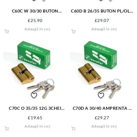
C60C W 30/30 BUTON
C60D B 26/35 BUTON PL/OLV
WC/OLV M5*60 UNI O AL
3CHEI M5*60 UNI O AL
£
25.90
£
29.07
Adaugă în coș
Adaugă în coș
C70C O 35/35 12G 3CHEI
C70D A 30/40 AMPRENTA 4
M5*60 UNI O AL
CHEI M5X60 UNI AL
£
19.65
£
29.27
Adaugă în coș
Adaugă în coș