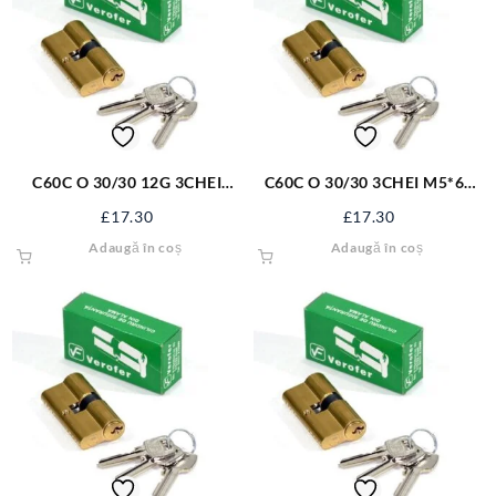
C60C O 30/30 12G 3CHEI
C60C O 30/30 3CHEI M5*60
M50*60 DIN O AL
UNI 0 AL
£
17.30
£
17.30
110600012D003V1A10
110620000U003V1A10
Adaugă în coș
Adaugă în coș