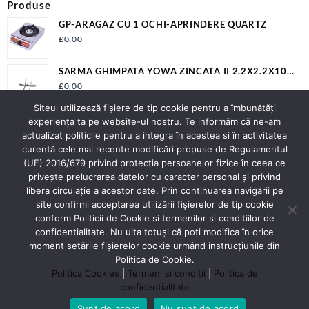
Produse
GP-ARAGAZ CU 1 OCHI-APRINDERE QUARTZ
£
0.00
SARMA GHIMPATA YOWA ZINCATA II 2.2X2.2X100
S1342
£
0.00
Siteul utilizează fişiere de tip cookie pentru a îmbunătăți
BALAMA SUDABILA 16X68MM EV-OP16A
experiența ta pe website-ul nostru. Te informăm că ne-am
actualizat politicile pentru a integra în acestea si în activitatea
curentă cele mai recente modificări propuse de Regulamentul
(UE) 2016/679 privind protecția persoanelor fizice în ceea ce
privește prelucrarea datelor cu caracter personal și privind
Contact
libera circulație a acestor date. Prin continuarea navigării pe
Adresa:
Strada Spicului nr.2 Piatra Neamț
site confirmi acceptarea utilizării fişierelor de tip cookie
Judet Neamt
conform Politicii de Cookie si termenilor si conditiilor de
Contact:
0743276477
confidentialitate. Nu uita totuși că poți modifica în orice
E-mail:
officeluracontex@gmail.com;
moment setările fişierelor cookie urmând instrucțiunile din
office@luracontex.ro
Politica de Cookie.
Politica Cookies
|
Termeni si conditii
|
Politica de
confidentialitate
Sunt de acord
Nu sunt de acord