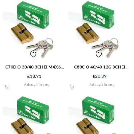
C70D O 30/40 3CHEI M4X60
C80C O 40/40 12G 3CHEI
UNI O AL
M5*60 UNI O AL
£
18.91
£
20.39
Adaugă în coș
Adaugă în coș