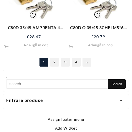
C80D 35/45 AMPRENTA 4
C80D O 35/45 3CHEI M5*60
CHEI M5X60 UNI O AL
UNI 0 AL
£
28.47
£
20.79
Adaugă în coș
Adaugă în coș
1
2
3
4
→
.
Filtrare produse
Assign footer menu
Add Widget