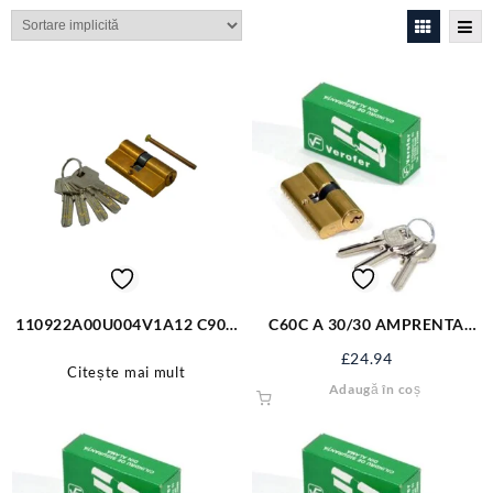
110922A00U004V1A12 C90D
C60C A 30/30 AMPRENTA
A 40/50 AMPRENTA 4CHEI
4CHEI M5X60 UNI O AL
£
24.94
M5*60 UNI 0 AL
110620A00U004V1A11
Citește mai mult
Adaugă în coș