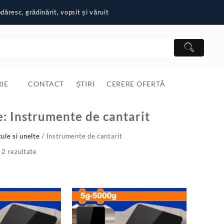
ăresc, grădinărit, vopsit și văruit
IE
CONTACT
ȘTIRI
CERERE OFERTĂ
e:
Instrumente de cantarit
cule si unelte
/ Instrumente de cantarit
 2 rezultate