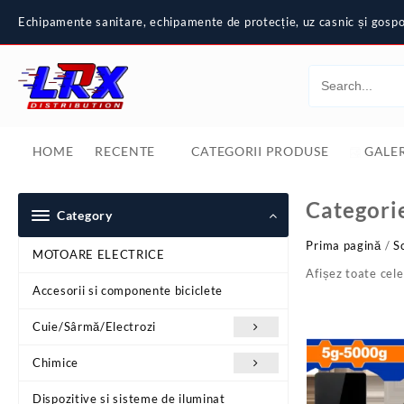
Skip
Echipamente sanitare, echipamente de protecție, uz casnic și gospod
to
content
HOME
RECENTE
CATEGORII PRODUSE
GALER
Categori
Category
Prima pagină
/
S
MOTOARE ELECTRICE
Afișez toate cele
Accesorii si componente biciclete
Cuie/Sârmă/Electrozi
Chimice
Dispozitive si sisteme de iluminat