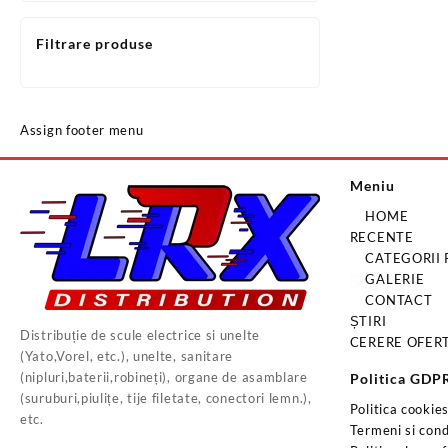
Filtrare produse
Assign footer menu
Meniu
HOME
RECENTE
CATEGORII
GALERIE
CONTACT
ȘTIRI
Distribuție de scule electrice si unelte
CERERE OFER
(Yato,Vorel, etc.), unelte, sanitare
(nipluri,baterii,robineți), organe de asamblare
Politica GDP
(suruburi,piulițe, tije filetate, conectori lemn.),
Politica cookie
etc.
Termeni si condi