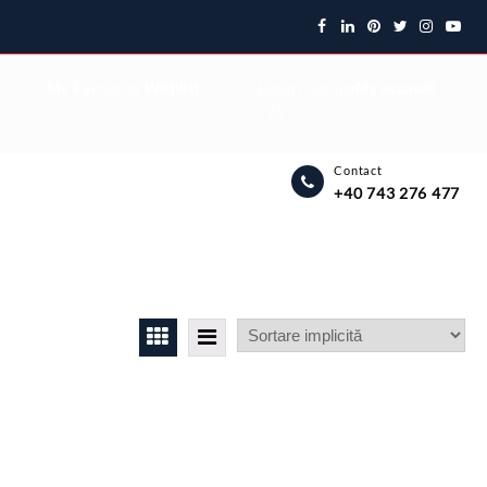
My Favourite
Wishlist
Login / Signup
My account
Contact
+40 743 276 477