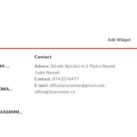
Add Widget
Contact
HI-
Adresa:
Strada Spicului nr.2 Piatra Neamț
Judet Neamt
Contact:
0743276477
E-mail:
officeluracontex@gmail.com;
YOWA
office@luracontex.ro
X100 S1342
 16X68MM