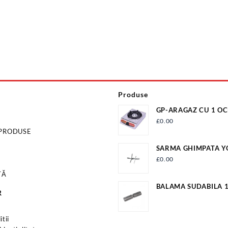
Produse
GP-ARAGAZ CU 1 OC
APRINDERE QUARTZ
£
0.00
 PRODUSE
SARMA GHIMPATA 
ZINCATA II 2.2X2.2
£
0.00
TĂ
BALAMA SUDABILA
R
EV-OP16A
s
tii