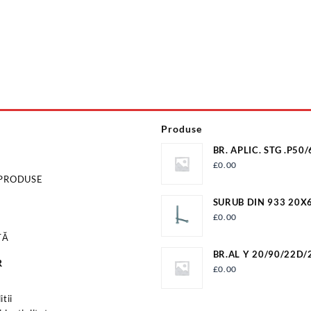
Produse
BR. APLIC. STG .P50
12009P506500VM2
£
0.00
 PRODUSE
SURUB DIN 933 20X6
S933M20X60G8
£
0.00
TĂ
BR.AL Y 20/90/22D/
R
ER+T22 (I10)
£
0.00
s
tii