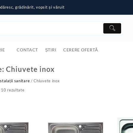
ăresc, grădinărit, vopsit și văruit
IE
CONTACT
ȘTIRI
CERERE OFERTĂ
e:
Chiuvete inox
stalații sanitare
/ Chiuvete inox
 10 rezultate