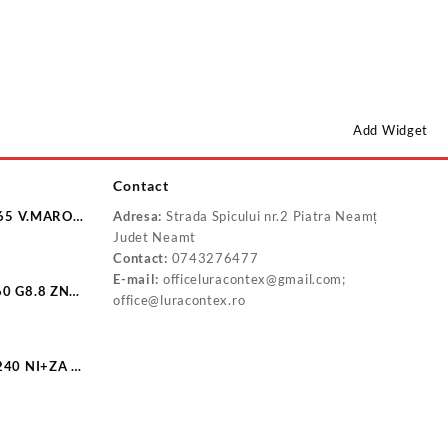
Add Widget
Contact
/65 V.MARO
Adresa:
Strada Spicului nr.2 Piatra Neamț
LV
Judet Neamt
Contact:
0743276477
E-mail:
officeluracontex@gmail.com;
0 G8.8 ZN
office@luracontex.ro
240 NI+ZA F