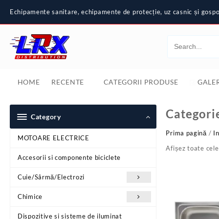
Skip
Echipamente sanitare, echipamente de protecție, uz casnic și gospod
to
content
HOME
RECENTE
CATEGORII PRODUSE
GALER
Categori
Category
Prima pagină
/
In
MOTOARE ELECTRICE
Afișez toate cele
Accesorii si componente biciclete
Cuie/Sârmă/Electrozi
Chimice
Dispozitive si sisteme de iluminat