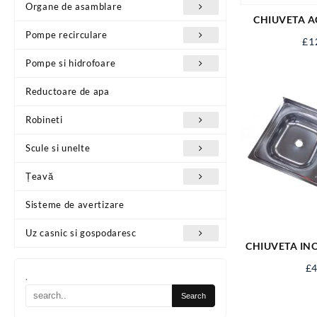
Organe de asamblare
CHIUVETA AC
Pompe recirculare
£
1
Pompe si hidrofoare
Reductoare de apa
Robineti
Scule si unelte
Țeavă
Sisteme de avertizare
Uz casnic si gospodaresc
CHIUVETA INO
£
4
.