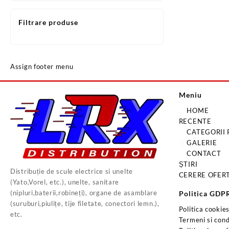
Filtrare produse
Assign footer menu
Meniu
HOME
RECENTE
CATEGORII
GALERIE
CONTACT
ȘTIRI
Distribuție de scule electrice si unelte
CERERE OFER
(Yato,Vorel, etc.), unelte, sanitare
(nipluri,baterii,robineți), organe de asamblare
Politica GDP
(suruburi,piulițe, tije filetate, conectori lemn.),
Politica cookie
etc.
Termeni si condi