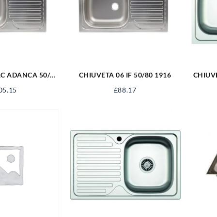
AC ADANCA 50/80
CHIUVETA 06 IF 50/80 1916
CHIUV
193
05.15
£
88.17