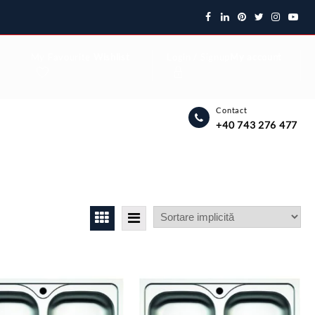
My Favourite
Wishlist
Login / Signup
My account
Contact
+40 743 276 477