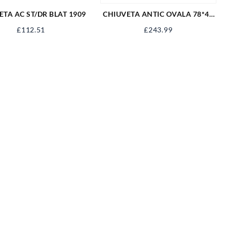
ETA AC ST/DR BLAT 1909
CHIUVETA ANTIC OVALA 78*48
BLAT
£
112.51
£
243.99