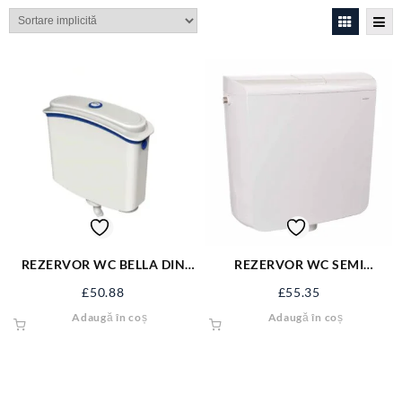
REZERVOR WC BELLA DIN
REZERVOR WC SEMI
PVC 4091
INALTIME 4051
£
50.88
£
55.35
ANTICONDENS
Adaugă în coș
Adaugă în coș