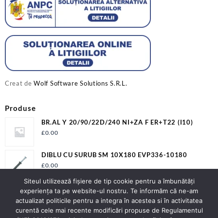
Creat de
Wolf Software Solutions S.R.L.
Produse
BR.AL Y 20/90/22D/240 NI+ZA F ER+T22 (I10)
£
0.00
DIBLU CU SURUB SM 10X180 EVP336-10180
£
0.00
Siteul utilizează fişiere de tip cookie pentru a îmbunătăți
SURUB PAL 7505A 6X90 ZN FIL.PARTIAL PAL6X90
experiența ta pe website-ul nostru. Te informăm că ne-am
£
0.00
actualizat politicile pentru a integra în acestea si în activitatea
curentă cele mai recente modificări propuse de Regulamentul