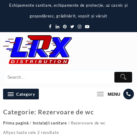
Skip
Echipamente sanitare, echipamente de protecție, uz casnic și
to
content
gospodăresc, grădinărit, vopsit și văruit
Category
MENU
Categorie:
Rezervoare de wc
Prima pagină
/
Instalații sanitare
/ Rezervoare de wc
Afișez toate cele 2 rezultate