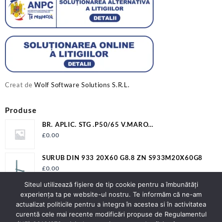
Creat de
Wolf Software Solutions S.R.L.
Produse
BR. APLIC. STG .P50/65 V.MARO
12009P506500VM2LV
£
0.00
SURUB DIN 933 20X60 G8.8 ZN S933M20X60G8
£
0.00
Siteul utilizează fişiere de tip cookie pentru a îmbunătăți
BR.AL Y 20/90/22D/240 NI+ZA F ER+T22 (I10)
experiența ta pe website-ul nostru. Te informăm că ne-am
£
0.00
actualizat politicile pentru a integra în acestea si în activitatea
curentă cele mai recente modificări propuse de Regulamentul