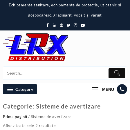
Skip
Echipamente sanitare, echipamente de protecție, uz casnic și
to
content
gospodăresc, grădinărit, vopsit și văruit
Category
MENU
Categorie:
Sisteme de avertizare
Prima pagină
/ Sisteme de avertizare
Afișez toate cele 2 rezultate