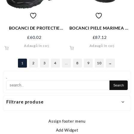
BOCANCI DE PROTECTIE
BOCANCI PIELE MARIMEA 41
LORD 5800
YT-80554
£
60.02
£
87.12
Adaugă în coș
Adaugă în coș
1
2
3
4
…
8
9
10
→
.
Filtrare produse
Assign footer menu
Add Widget