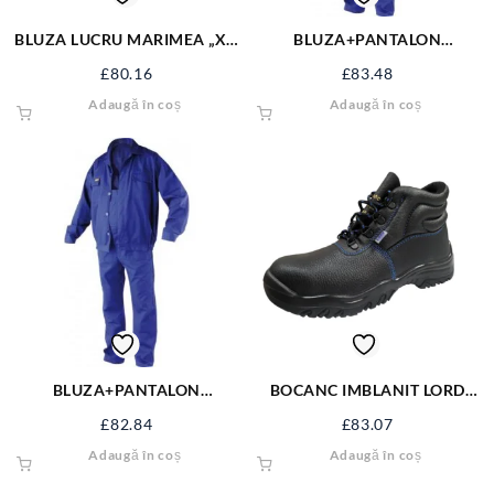
BLUZA LUCRU MARIMEA „XL”
BLUZA+PANTALON
YT-8023
PROTECTIE MARIMEA L
£
80.16
£
83.48
74222
Adaugă în coș
Adaugă în coș
BLUZA+PANTALON
BOCANC IMBLANIT LORD
PROTECTIE MARIMEA XXL
WINTER 5800W
£
82.84
£
83.07
74224
Adaugă în coș
Adaugă în coș