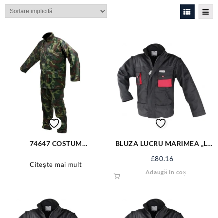
74647 COSTUM
BLUZA LUCRU MARIMEA „L”
IMPERMEABIL, CAMUFLAJ,
YT-8022
£
80.16
XXL
Citește mai mult
Adaugă în coș