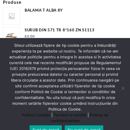
Produse
BALAMA T ALBA 8Y
SURUB DIN 571 TR 8*160 ZN S1113
£
0.00
Siteul utilizează fişiere de tip cookie pentru a îmbunătăți
SURUBELNITA DREAPTA 5X75MM 60953
experiența ta pe website-ul nostru. Te informăm că ne-am
£
0.00
actualizat politicile pentru a integra în acestea si în activitatea
curentă cele mai recente modificări propuse de Regulamentul
(UE) 2016/679 privind protecția persoanelor fizice în ceea ce
privește prelucrarea datelor cu caracter personal și privind
Contact
libera circulație a acestor date. Prin continuarea navigării pe
Adresa:
Strada Spicului nr.2 Piatra Neamț
site confirmi acceptarea utilizării fişierelor de tip cookie
Judet Neamt
conform Politicii de Cookie si termenilor si conditiilor de
Contact:
0743276477
confidentialitate. Nu uita totuși că poți modifica în orice
E-mail:
officeluracontex@gmail.com;
moment setările fişierelor cookie urmând instrucțiunile din
office@luracontex.ro
Politica de Cookie.
Politica Cookies
|
Termeni si conditii
|
Politica de
confidentialitate
Sunt de acord
Nu sunt de acord