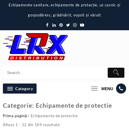
Skip
Echipamente sanitare, echipamente de protecție, uz casnic și
to
content
gospodăresc, grădinărit, vopsit și văruit
Category
MENU
Categorie:
Echipamente de protectie
Prima pagină
/ Echipamente de protectie
Afișez 1 - 12 din 109 rezultate