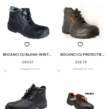
BOCANCI CU BLANA-WINTER
BOCANCI CU PROTECTIE
S1P 5834
GUNTHER 5700
£
83.07
£
58.79
Adaugă în coș
Adaugă în coș