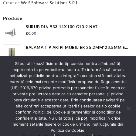
Creat de
Wolf Software Solutions S.R.L.
Produse
SURUB DIN 933 14X100 G10.9 NAT
S933M14X100G10.9
£
0.00
BALAMA TIP ARIPI MOBILIER 25.2MM*23.5MM EV-
BD2532C
Siteul utilizează fişiere de tip cookie pentru a îmbunătăți
BALAMA SUDABILA 20X22X160MM EV-OP20160B
experiența ta pe website-ul nostru. Te informăm că ne-am
actualizat politicile pentru a integra în acestea si în activitatea
curentă cele mai recente modificări propuse de Regulamentul
(UE) 2016/679 privind protecția persoanelor fizice în ceea ce
privește prelucrarea datelor cu caracter personal și privind
Contact
libera circulație a acestor date. Prin continuarea navigării pe
Adresa:
Strada Spicului nr.2 Piatra Neamț
site confirmi acceptarea utilizării fişierelor de tip cookie
Judet Neamt
conform Politicii de Cookie si termenilor si conditiilor de
Contact:
0743276477
confidentialitate. Nu uita totuși că poți modifica în orice
E-mail:
officeluracontex@gmail.com;
moment setările fişierelor cookie urmând instrucțiunile din
office@luracontex.ro
Politica de Cookie.