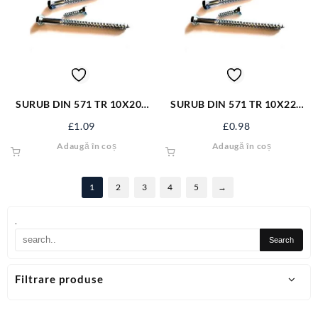
SURUB DIN 571 TR 10X200
SURUB DIN 571 TR 10X220
ZN/50 S293
ZN/50 S587
£
1.09
£
0.98
Adaugă în coș
Adaugă în coș
1
2
3
4
5
→
.
Filtrare produse