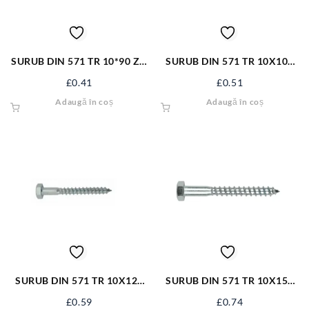
SURUB DIN 571 TR 10*90 ZN
SURUB DIN 571 TR 10X100
LEMN CAP HEHAGONAL
ZN/50 S325
£
0.41
£
0.51
S1639
Adaugă în coș
Adaugă în coș
SURUB DIN 571 TR 10X120
SURUB DIN 571 TR 10X150
ZN/50 S139
ZN S571M10X150
£
0.59
£
0.74