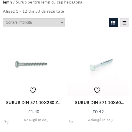
lemn
/ Surub pentru lemn cu cap hexagonal
Afișez 1 - 12 din 50 de rezultate
SURUB DIN 571 10X280 ZN
SURUB DIN 571 10X60
S571M10X280
ZN/100 S1060
£
1.40
£
0.42
Adaugă în coș
Adaugă în coș