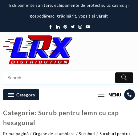
Skip
Echipamente sanitare, echipamente de protecție, uz casnic și
to
content
gospodăresc, grădinărit, vopsit și văruit
Category
MENU
Categorie:
Surub pentru lemn cu cap
hexagonal
Prima pagină
/
Organe de asamblare
/
Suruburi
/
Suruburi pentru