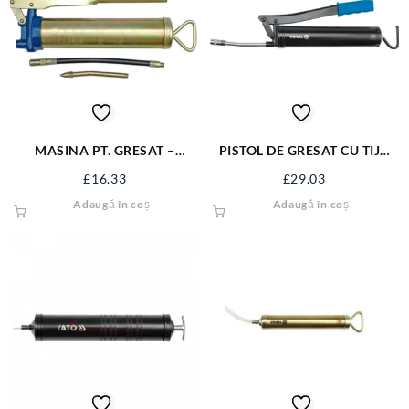
MASINA PT. GRESAT –
PISTOL DE GRESAT CU TIJA
VASELINA 400 ML 78040
RIGIDA 78047
£
16.33
£
29.03
Adaugă în coș
Adaugă în coș