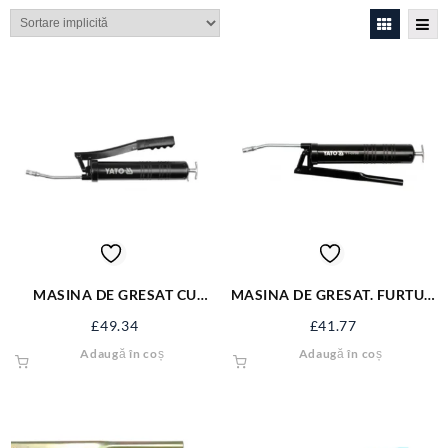
MASINA DE GRESAT CU
MASINA DE GRESAT. FURTUN
FURTUN RIGID YT-0705
RIGID 500CM3 YT-0700
£
49.34
£
41.77
Adaugă în coș
Adaugă în coș