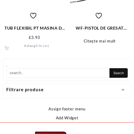
TUB FLEXIBIL PT MASINA DE
WF-PISTOL DE GRESAT
GRESAT 300MM YT-0709
MANUAL 400CC-4500PSI
£
3.93
Citește mai mult
Adaugă în coș
.
Filtrare produse
Assign footer menu
Add Widget