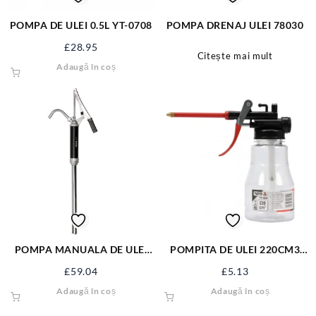
POMPA DE ULEI 0.5L YT-0708
POMPA DRENAJ ULEI 78030
£
28.95
Citește mai mult
Adaugă în coș
POMPA MANUALA DE ULEI
POMPITA DE ULEI 220CM3
16-18L/MIN, AL YT-0712
YT-0690
£
59.04
£
5.13
Adaugă în coș
Adaugă în coș