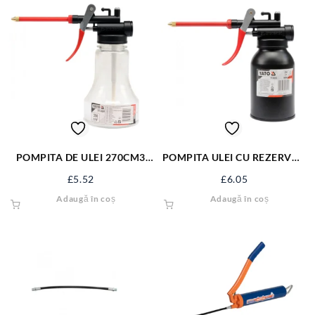
POMPITA DE ULEI 270CM3
POMPITA ULEI CU REZERVOR
YT-0691
METALIC 200ML YT-06912
£
5.52
£
6.05
Adaugă în coș
Adaugă în coș