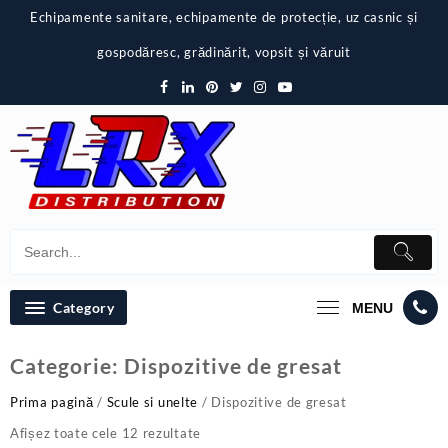
Skip
Echipamente sanitare, echipamente de protecție, uz casnic și
to
content
gospodăresc, grădinărit, vopsit și văruit
Category
MENU
Categorie:
Dispozitive de gresat
Prima pagină
/
Scule si unelte
/ Dispozitive de gresat
Afișez toate cele 12 rezultate