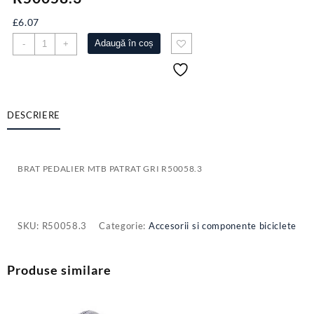
£
6.07
Cantitate
Adaugă în coș
-
+
BRAT
PEDALIER
MTB
PATRAT
GRI
DESCRIERE
R50058.3
BRAT PEDALIER MTB PATRAT GRI R50058.3
SKU:
R50058.3
Categorie:
Accesorii si componente biciclete
Produse similare