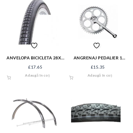
ANVELOPA BICICLETA 28X1
ANGRENAJ PEDALIER 1
3/8 5/8 VRB 118 WHL
FOAIE -ROTUND 46 T
£
17.65
£
15.35
R50054
Adaugă în coș
Adaugă în coș