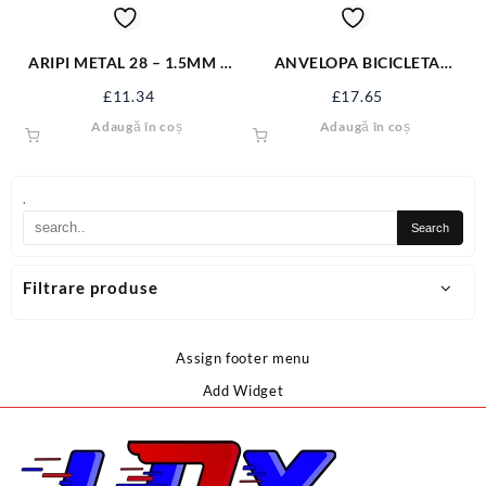
ARIPI METAL 28 – 1.5MM –
ANVELOPA BICICLETA
CP R50013.2
24X1.75 VRB 115 WHL
£
11.34
£
17.65
24175V115
Adaugă în coș
Adaugă în coș
.
Filtrare produse
Assign footer menu
Add Widget