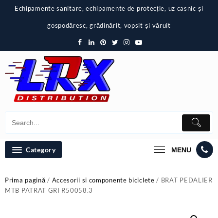
Skip
Echipamente sanitare, echipamente de protecție, uz casnic și
to
content
gospodăresc, grădinărit, vopsit și văruit
Category
MENU
Prima pagină
/
Accesorii si componente biciclete
/ BRAT PEDALIER
MTB PATRAT GRI R50058.3