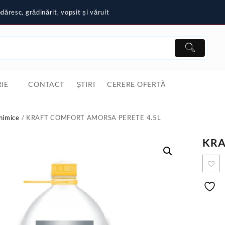
ăresc, grădinărit, vopsit și văruit
IE
CONTACT
ȘTIRI
CERERE OFERTĂ
himice
/ KRAFT COMFORT AMORSA PERETE 4.5L
KRA