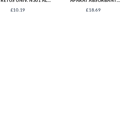
 RETUS UNIV. N301 ALB
APARAT ABSORBANT
MAT RAL9010
UMIDITATE CLASIC 450G DB DYI
£
10.19
£
18.69
AAUC450