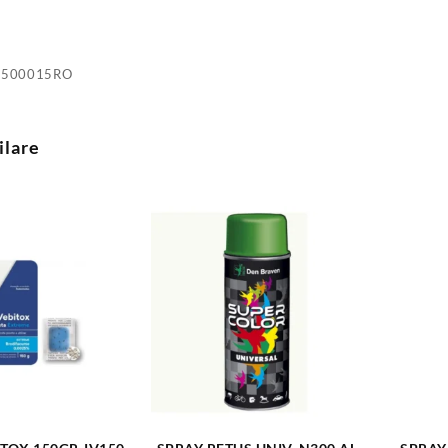
8500015RO
ilare