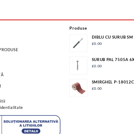
Produse
DIBLU CU SURUB SM
EVP336-10180
£
0.00
 PRODUSE
SURUB PAL 7505A 6
FIL.PARTIAL PAL6X9
£
0.00
TĂ
SMIRGHEL P-18012
R
P12180B
£
0.00
s
tii
identialitate