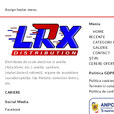
Assign footer menu
Meniu
HOME
RECENTE
CATEGORII
GALERIE
CONTACT
ȘTIRI
Distribuție de scule electrice si unelte
CERERE OFER
(Yato,Vorel, etc.), unelte, sanitare
(nipluri,baterii,robineți), organe de asamblare
Politica GDP
(suruburi,piulițe, tije filetate, conectori lemn.),
Politica cookie
etc.
Termeni si condi
Politica de conf
CARIERE
Social Media
Facebook