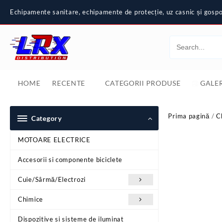
Skip
Echipamente sanitare, echipamente de protecție, uz casnic și gospod
to
content
HOME
RECENTE
CATEGORII PRODUSE
GALER
Prima pagină
/
C
Category
MOTOARE ELECTRICE
Accesorii si componente biciclete
Cuie/Sârmă/Electrozi
Chimice
Dispozitive si sisteme de iluminat