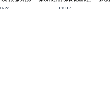
ITOX 150GR JV150
SPRAY RETUS UNIV. N300 ALB
SPRAY
LUCIOS RAL9010 22027
£
6.23
£
10.19