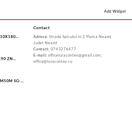
Add Widget
Contact
 10X180
Adresa:
Strada Spicului nr.2 Piatra Neamț
Judet Neamt
Contact:
0743276477
E-mail:
officeluracontex@gmail.com;
X90 ZN
office@luracontex.ro
0
CM50M SG-