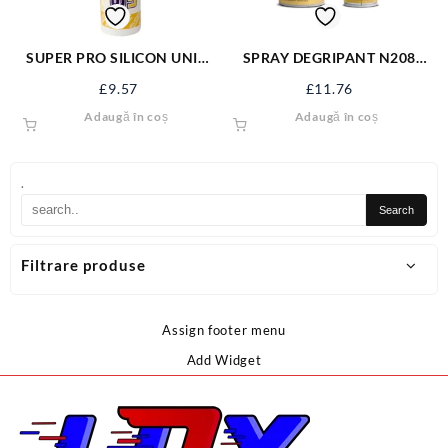
SUPER PRO SILICON UNIV.
SPRAY DEGRIPANT N208
MARON 280ML (20) 49SPUM
400ML 22492
£
9.57
£
11.76
Adaugă în coș
Adaugă în coș
.
Filtrare produse
Assign footer menu
Add Widget