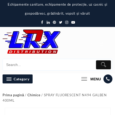
Skip
Echipamente sanitare, echipamente de protecție, uz casnic și
to
content
gospodăresc, grădinărit, vopsit și văruit
Category
MENU
Prima pagină
/
Chimice
/ SPRAY FLUORESCENT N494 GALBEN
400ML