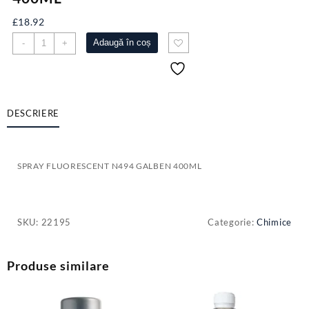
£
18.92
Cantitate
Adaugă în coș
-
+
SPRAY
FLUORESCENT
N494
GALBEN
400ML
DESCRIERE
SPRAY FLUORESCENT N494 GALBEN 400ML
SKU:
22195
Categorie:
Chimice
Produse similare