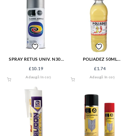
SPRAY RETUS UNIV. N301
POLIADEZ 50ML
ALB MAT RAL9010
(PRENADEZ) P50ML
£
10.19
£
1.74
Adaugă în coș
Adaugă în coș