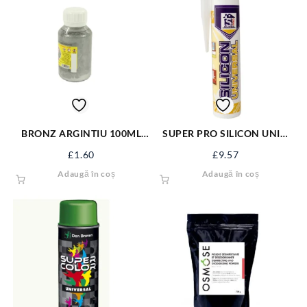
BRONZ ARGINTIU 100ML
SUPER PRO SILICON UNIV.
BA100ML
MARON 280ML (20) 49SPUM
£
1.60
£
9.57
Adaugă în coș
Adaugă în coș