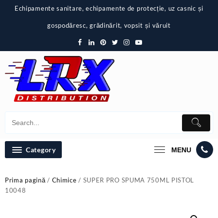
Skip
Echipamente sanitare, echipamente de protecție, uz casnic și
to
content
gospodăresc, grădinărit, vopsit și văruit
Category
MENU
Prima pagină
/
Chimice
/ SUPER PRO SPUMA 750ML PISTOL
10048