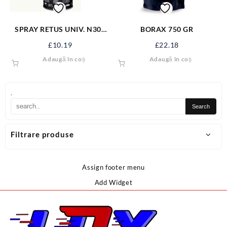
SPRAY RETUS UNIV. N300
BORAX 750 GR
ALB LUCIOS RAL9010 22027
£
10.19
£
22.18
Adaugă în coș
Adaugă în coș
.
Filtrare produse
Assign footer menu
Add Widget