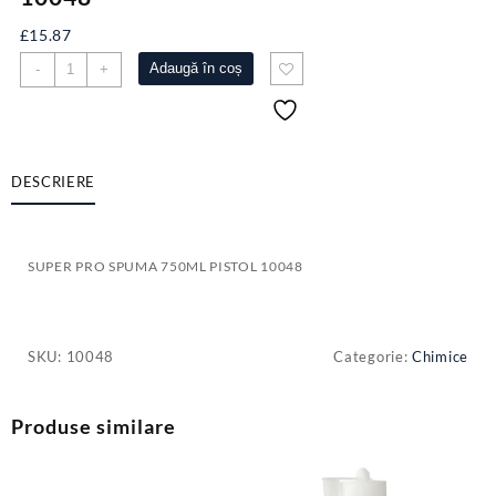
£
15.87
Cantitate
Adaugă în coș
-
+
SUPER
PRO
SPUMA
750ML
PISTOL
DESCRIERE
10048
SUPER PRO SPUMA 750ML PISTOL 10048
SKU:
10048
Categorie:
Chimice
Produse similare