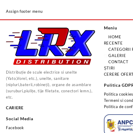
Assign footer menu
Meniu
HOME
RECENTE
CATEGORII
GALERIE
CONTACT
ȘTIRI
Distribuție de scule electrice si unelte
CERERE OFER
(Yato,Vorel, etc.), unelte, sanitare
(nipluri,baterii,robineți), organe de asamblare
Politica GDP
(suruburi,piulițe, tije filetate, conectori lemn.),
Politica cookie
etc.
Termeni si condi
Politica de conf
CARIERE
Social Media
Facebook