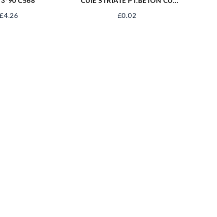
 3*90 C568
CUIE STRIATE PT.BETON CU
CAP INECAT 2.7X50 ZA/250
£
4.26
£
0.02
CB2.7X50ST