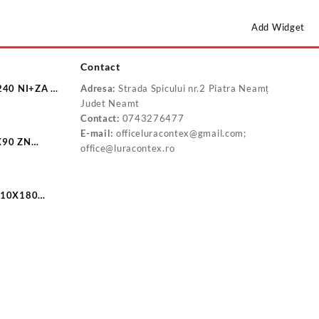
Add Widget
Contact
240 NI+ZA F
Adresa:
Strada Spicului nr.2 Piatra Neamț
Judet Neamt
Contact:
0743276477
E-mail:
officeluracontex@gmail.com;
X90 ZN
office@luracontex.ro
0
 10X180