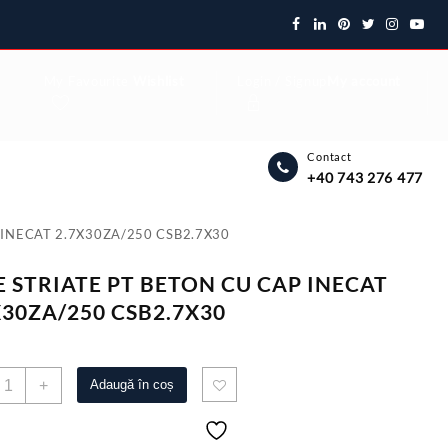
My Favourite
Wishlist
Login / Signup
My account
Contact
+40 743 276 477
 INECAT 2.7X30ZA/250 CSB2.7X30
E STRIATE PT BETON CU CAP INECAT
X30ZA/250 CSB2.7X30
antitate
+
Adaugă în coș
UIE
TRIATE
T