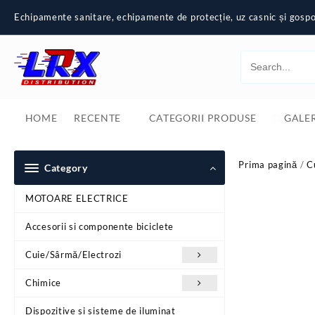
Skip
Echipamente sanitare, echipamente de protecție, uz casnic și gospod
to
content
HOME
RECENTE
CATEGORII PRODUSE
GALER
Prima pagină
/
C
Category
MOTOARE ELECTRICE
Accesorii si componente biciclete
Cuie/Sârmă/Electrozi
Chimice
Dispozitive si sisteme de iluminat