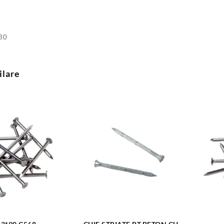
30
ilare