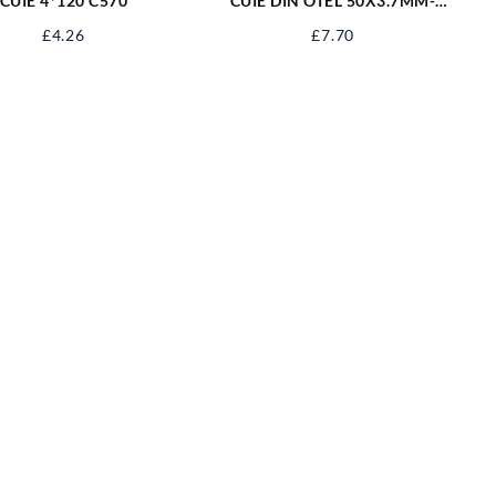
CUIE 4*120 C570
CUIE DIN OTEL 50X3.7MM-
CUTIE 500G
£
4.26
£
7.70