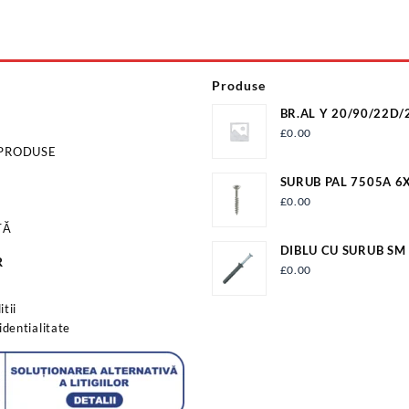
Produse
BR.AL Y 20/90/22D/
ER+T22 (I10)
£
0.00
 PRODUSE
SURUB PAL 7505A 6
FIL.PARTIAL PAL6X9
£
0.00
TĂ
DIBLU CU SURUB SM
R
EVP336-10180
£
0.00
s
tii
identialitate