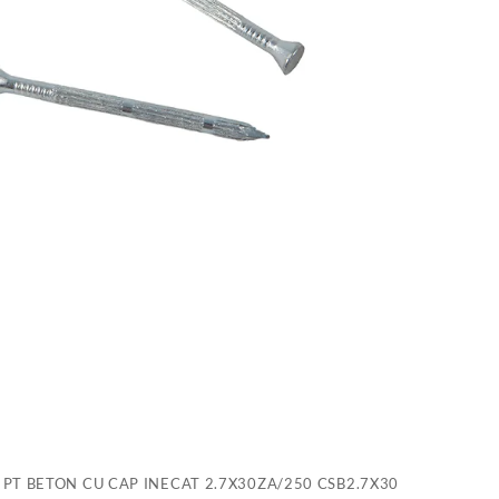
B
C
C
I
2
C
 PT BETON CU CAP INECAT 2.7X30ZA/250 CSB2.7X30