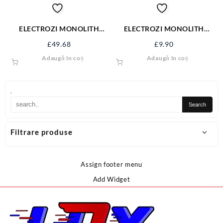
ELECTROZI MONOLITH
ELECTROZI MONOLITH
INOX 2.5MM-1KG EMI25
BAZIC 2.5KG D4*450 E7018
£
49.68
£
9.90
E95
Adaugă în coș
Adaugă în coș
.
Filtrare produse
Assign footer menu
Add Widget