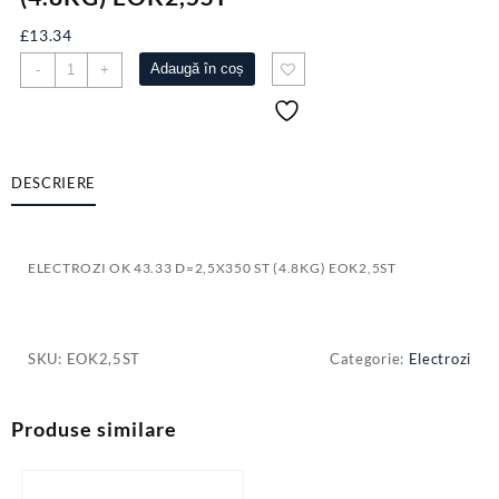
£
13.34
Cantitate
Adaugă în coș
-
+
ELECTROZI
OK
43.33
D=2,5X350
ST
DESCRIERE
(4.8KG)
EOK2,5ST
ELECTROZI OK 43.33 D=2,5X350 ST (4.8KG) EOK2,5ST
SKU:
EOK2,5ST
Categorie:
Electrozi
Produse similare