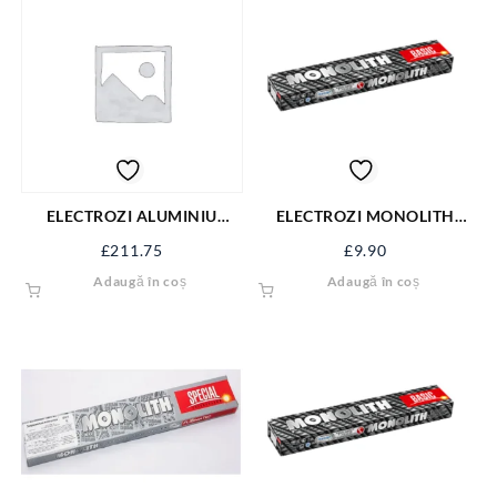
ELECTROZI ALUMINIU
ELECTROZI MONOLITH
3.2X350 (2KG)
BAZIC 2.5KG D2*350 E7018
£
211.75
£
9.90
E98
Adaugă în coș
Adaugă în coș