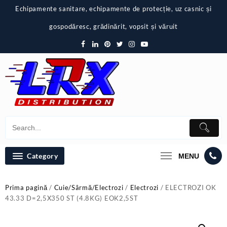
Skip
Echipamente sanitare, echipamente de protecție, uz casnic și
to
content
gospodăresc, grădinărit, vopsit și văruit
Category
MENU
Prima pagină
/
Cuie/Sârmă/Electrozi
/
Electrozi
/ ELECTROZI OK
43.33 D=2,5X350 ST (4.8KG) EOK2,5ST