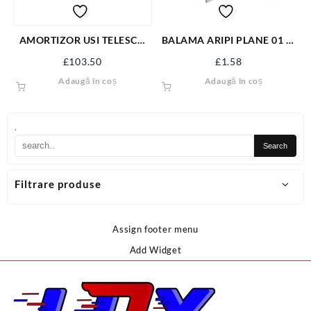
AMORTIZOR USI TELESCO
BALAMA ARIPI PLANE 01 ZI
AURIU
60/90
£
103.50
£
1.58
Adaugă în coș
Adaugă în coș
.
Filtrare produse
Assign footer menu
Add Widget