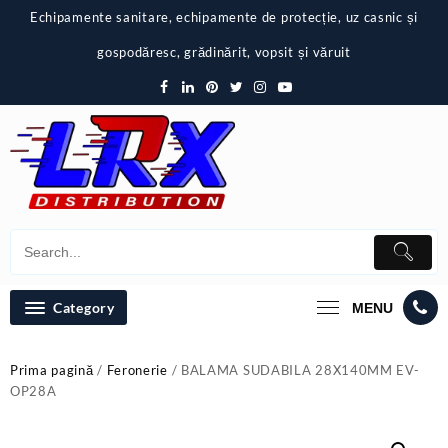
Skip
Echipamente sanitare, echipamente de protecție, uz casnic și
to
content
gospodăresc, grădinărit, vopsit și văruit
Category
MENU
Prima pagină
/
Feronerie
/ BALAMA SUDABILA 28X140MM EV-
OP28A