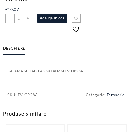
£
10.07
Cantitate
Adaugă în coș
-
+
BALAMA
SUDABILA
28X140MM
EV-
OP28A
DESCRIERE
BALAMA SUDABILA 28X140MM EV-OP28A
SKU:
EV-OP28A
Categorie:
Feronerie
Produse similare