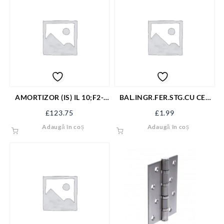
AMORTIZOR (IS) IL 10;F2-
BAL.INGR.FER.STG.CU CEP
4;BRAT COMPAS CU
79.5/76 NAT
£
123.75
£
1.99
BLOCARE ARGINTIU
Adaugă în coș
Adaugă în coș