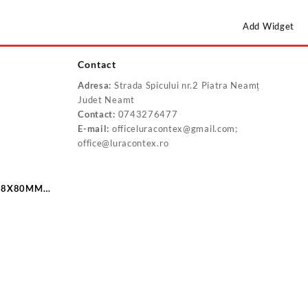
Add Widget
Contact
Adresa:
Strada Spicului nr.2 Piatra Neamț
Judet Neamt
Contact:
0743276477
E-mail:
officeluracontex@gmail.com;
office@luracontex.ro
 18X80MM