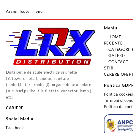
Assign footer menu
Meniu
HOME
RECENTE
CATEGORII
GALERIE
CONTACT
ȘTIRI
Distribuție de scule electrice si unelte
CERERE OFER
(Yato,Vorel, etc.), unelte, sanitare
(nipluri,baterii,robineți), organe de asamblare
Politica GDP
(suruburi,piulițe, tije filetate, conectori lemn.),
Politica cookie
etc.
Termeni si condi
Politica de conf
CARIERE
Social Media
Facebook