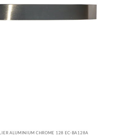
1
E
B
IER ALUMINIUM CHROME 128 EC-BA128A