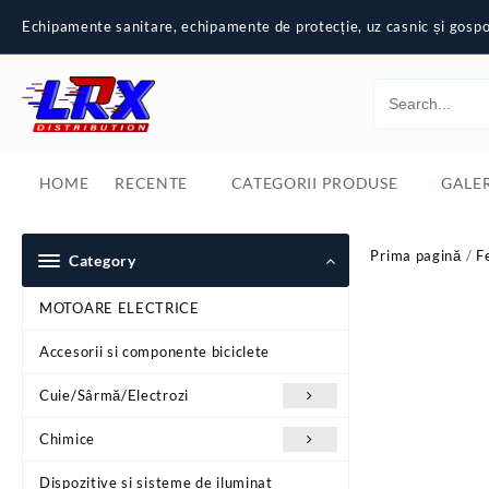
Skip
Echipamente sanitare, echipamente de protecție, uz casnic și gospod
to
content
HOME
RECENTE
CATEGORII PRODUSE
GALER
Prima pagină
/
F
Category
MOTOARE ELECTRICE
Accesorii si componente biciclete
Cuie/Sârmă/Electrozi
Chimice
Dispozitive si sisteme de iluminat