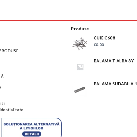
Produse
CUIE C608
£
0.00
 PRODUSE
BALAMA T ALBA 8Y
TĂ
BALAMA SUDABILA
R
EV-OP18A
s
tii
identialitate