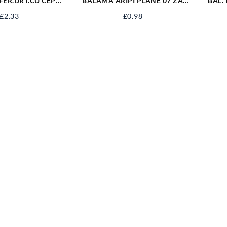
FER.DRT.CU CEP
BALAMA ARIPI PLANE 07 ZA
BAL. 
.5/76 ZI
36/20
£
2.33
£
0.98