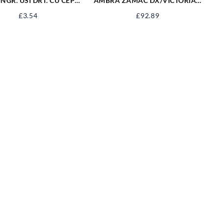
INGR. USI DRT. CU CEP
AMBRA ZAMAC DX/VICTORIAN
100/90
SX PL 72 Y OCS B/V6
£
3.54
£
92.89