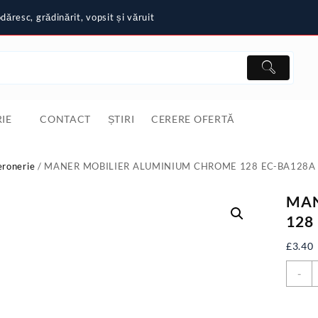
ăresc, grădinărit, vopsit și văruit
IE
CONTACT
ȘTIRI
CERERE OFERTĂ
eronerie
/ MANER MOBILIER ALUMINIUM CHROME 128 EC-BA128A
MAN
128
£
3.40
C
-
M
M
A