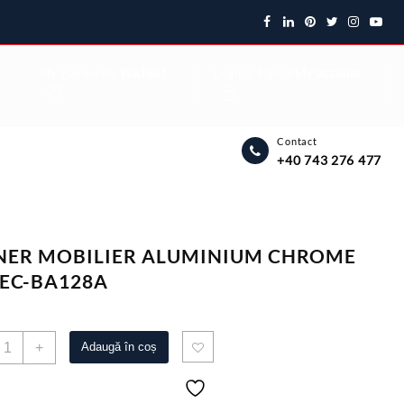
My Favourite
Wishlist
Login / Signup
My account
Contact
+40 743 276 477
ER MOBILIER ALUMINIUM CHROME
 EC-BA128A
antitate
+
Adaugă în coș
ANER
OBILIER
LUMINIUM