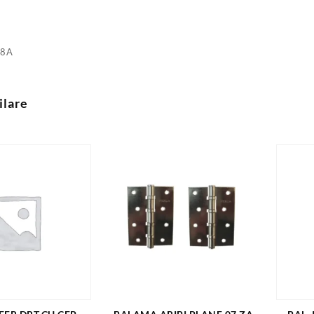
28A
ilare