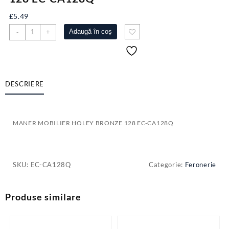
£
5.49
Cantitate
Adaugă în coș
-
+
MANER
MOBILIER
HOLEY
BRONZE
128
DESCRIERE
EC-
CA128Q
MANER MOBILIER HOLEY BRONZE 128 EC-CA128Q
SKU:
EC-CA128Q
Categorie:
Feronerie
Produse similare