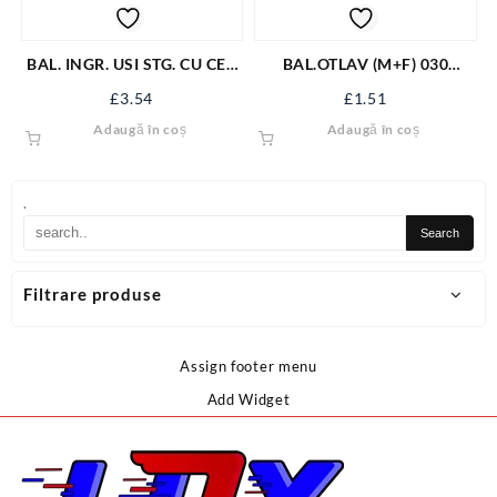
BAL. INGR. USI STG. CU CEP
BAL.OTLAV (M+F) 030
100/90 ZI
2T/38/13
£
3.54
£
1.51
Adaugă în coș
Adaugă în coș
.
Filtrare produse
Assign footer menu
Add Widget