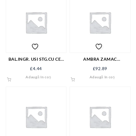
BAL.INGR. USI STG.CU CEP
AMBRA ZAMAC
122.5/100 ZI
DX/VICTORIAN SX PL 72 Y
£
4.44
£
92.89
OCS B/V6
Adaugă în coș
Adaugă în coș