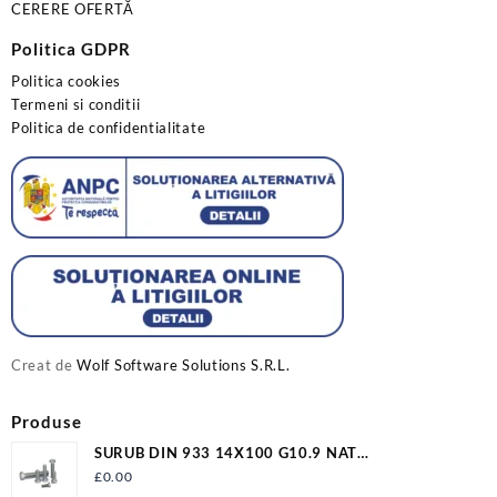
CERERE OFERTĂ
Politica GDPR
Politica cookies
Termeni si conditii
Politica de confidentialitate
Creat de
Wolf Software Solutions S.R.L.
Produse
SURUB DIN 933 14X100 G10.9 NAT
S933M14X100G10.9
£
0.00