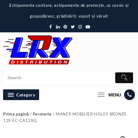
Skip
Echipamente sanitare, echipamente de protecție, uz casnic și
to
content
gospodăresc, grădinărit, vopsit și văruit
Category
MENU
Prima pagină
/
Feronerie
/ MANER MOBILIER HOLEY BRONZE
128 EC-CA128Q