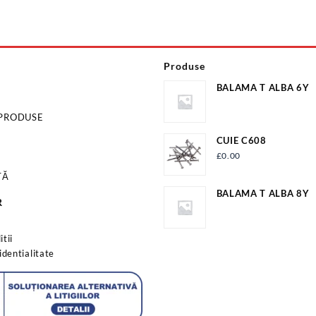
Produse
BALAMA T ALBA 6Y
 PRODUSE
CUIE C608
£
0.00
TĂ
BALAMA T ALBA 8Y
R
s
tii
identialitate