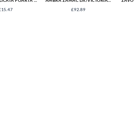
 POARTA L-
AMBRA ZAMAC DX/VICTORIAN
ZAVO
0 NEAGRA
SX PL 72 Y OCS B/V6
100MM
£
15.47
£
92.89