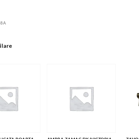
28A
ilare