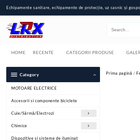
Skip
Echipamente sanitare, echipamente de protecție, uz casnic și gospod
to
content
HOME
RECENTE
CATEGORII PRODUSE
GALER
Prima pagină
/
F
Category
MOTOARE ELECTRICE
Accesorii si componente biciclete
Cuie/Sârmă/Electrozi
Chimice
Dispozitive si sisteme de iluminat