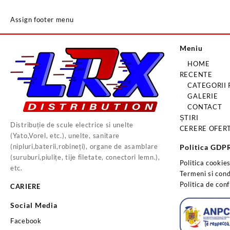
Assign footer menu
Meniu
HOME
RECENTE
CATEGORII
GALERIE
CONTACT
ȘTIRI
Distribuție de scule electrice si unelte
CERERE OFER
(Yato,Vorel, etc.), unelte, sanitare
(nipluri,baterii,robineți), organe de asamblare
Politica GDP
(suruburi,piulițe, tije filetate, conectori lemn.),
Politica cookie
etc.
Termeni si condi
Politica de conf
CARIERE
Social Media
Facebook