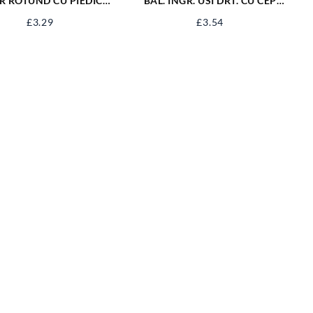
R ROTUND CU PIEDICA
BAL. INGR. USI DRT. CU CEP
 1.2X11.8MM EV-ZR100
100/90
£
3.29
£
3.54