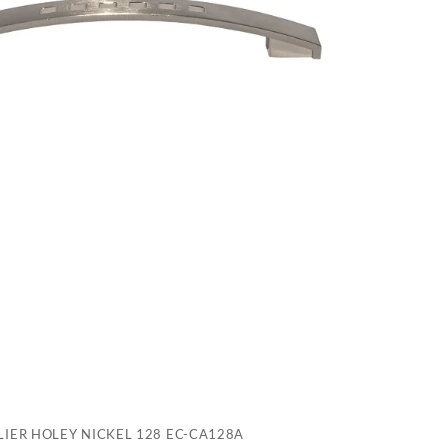
N
1
E
C
IER HOLEY NICKEL 128 EC-CA128A