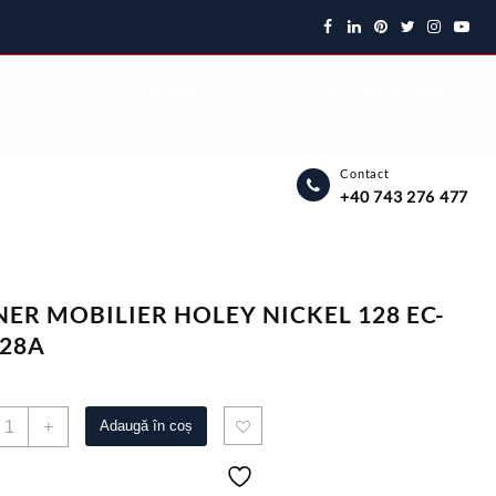
My Favourite
Wishlist
Login / Signup
My account
Contact
+40 743 276 477
ER MOBILIER HOLEY NICKEL 128 EC-
28A
antitate
+
Adaugă în coș
ANER
OBILIER
OLEY