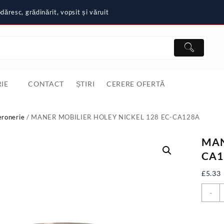
ăresc, grădinărit, vopsit și văruit
IE
CONTACT
ȘTIRI
CERERE OFERTĂ
eronerie
/ MANER MOBILIER HOLEY NICKEL 128 EC-CA128A
MAN
CA1
£
5.33
C
-
M
M
H