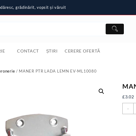
ăresc, grădinărit, vopsit și văruit
IE
CONTACT
ȘTIRI
CERERE OFERTĂ
eronerie
/ MANER PTR LADA LEMN EV-ML10080
MAN
£
3.02
C
-
M
P
L
L