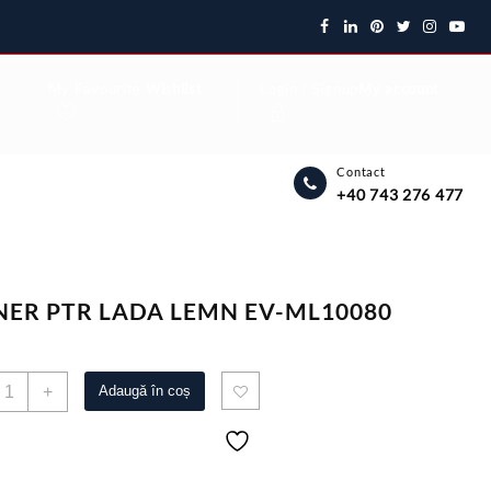
My Favourite
Wishlist
Login / Signup
My account
Contact
+40 743 276 477
ER PTR LADA LEMN EV-ML10080
antitate
+
Adaugă în coș
ANER
TR
ADA
EMN