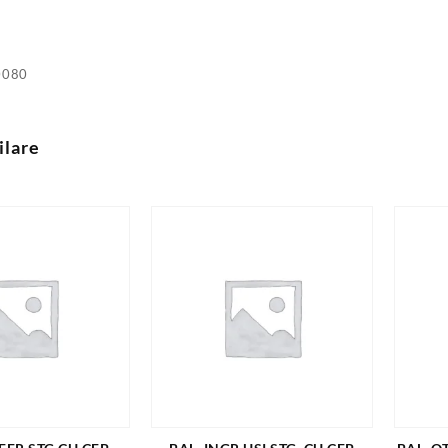
0080
ilare