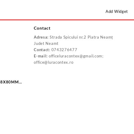
Add Widget
Contact
Adresa:
Strada Spicului nr.2 Piatra Neamț
Judet Neamt
Contact:
0743276477
E-mail:
officeluracontex@gmail.com;
office@luracontex.ro
 18X80MM