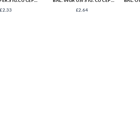
FER.STG.CU CEP
BAL. INGR USI STG. CU CEP
BAL. O
.5/76 ZI
100/90 NAT
£
2.33
£
2.64