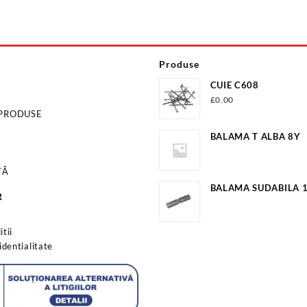
Produse
CUIE C608
£
0.00
 PRODUSE
BALAMA T ALBA 8Y
TĂ
BALAMA SUDABILA
R
EV-OP18A
s
tii
identialitate