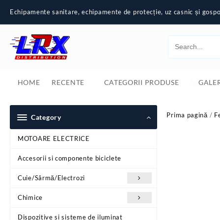
Skip
Echipamente sanitare, echipamente de protecție, uz casnic și gospod
to
content
HOME
RECENTE
CATEGORII PRODUSE
GALER
Prima pagină
/
F
Category
MOTOARE ELECTRICE
Accesorii si componente biciclete
Cuie/Sârmă/Electrozi
Chimice
Dispozitive si sisteme de iluminat