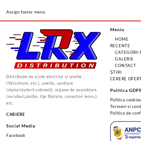
Assign footer menu
Meniu
HOME
RECENTE
CATEGORII
GALERIE
CONTACT
ȘTIRI
Distribuție de scule electrice si unelte
CERERE OFER
(Yato,Vorel, etc.), unelte, sanitare
(nipluri,baterii,robineți), organe de asamblare
Politica GDP
(suruburi,piulițe, tije filetate, conectori lemn.),
Politica cookie
etc.
Termeni si condi
Politica de conf
CARIERE
Social Media
Facebook