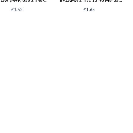
TLAV (M+F) 055 2T/48/14
BALAMA 2 TIJE 13*90 M8*35
ZI
EV-OT13A
£
1.52
£
1.65