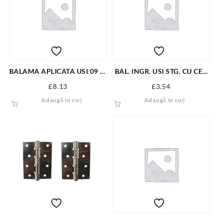
BALAMA APLICATA USI 09 ZI
BAL. INGR. USI STG. CU CEP
100/88
100/90 ZI
£
8.13
£
3.54
Adaugă în coș
Adaugă în coș