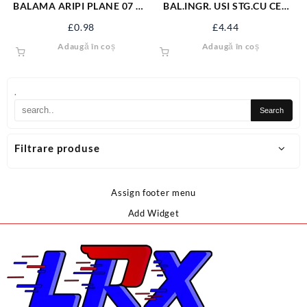
BALAMA ARIPI PLANE 07 ZA
BAL.INGR. USI STG.CU CEP
36/20
122.5/100 ZI
£
0.98
£
4.44
Adaugă în coș
Adaugă în coș
.
Filtrare produse
Assign footer menu
Add Widget