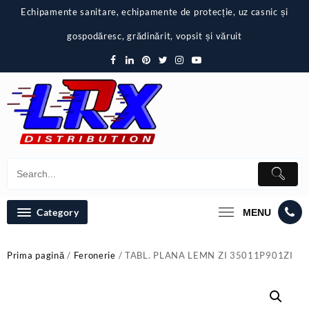
Skip
Echipamente sanitare, echipamente de protecție, uz casnic și
to
content
gospodăresc, grădinărit, vopsit și văruit
Category
MENU
Prima pagină
/
Feronerie
/ TABL. PLANA LEMN ZI 35011P901ZI