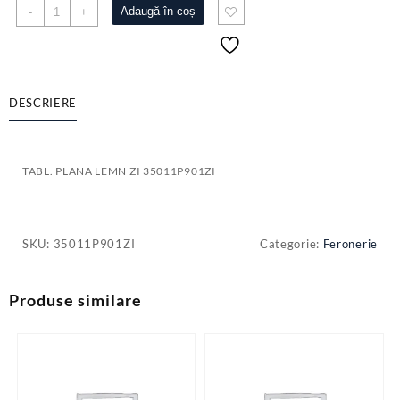
Cantitate
Adaugă în coș
-
+
TABL.
PLANA
LEMN
ZI
35011P901ZI
DESCRIERE
TABL. PLANA LEMN ZI 35011P901ZI
SKU:
35011P901ZI
Categorie:
Feronerie
Produse similare