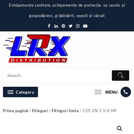
Skip
Echipamente sanitare, echipamente de protecție, uz casnic și
to
content
gospodăresc, grădinărit, vopsit și văruit
Category
MENU
Prima pagină
/
Fitinguri
/
Fitinguri fonta
/ COT ZN 1’1/4 MF