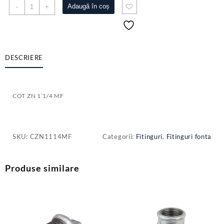
Cantitate
Adaugă în coș
-
+
COT
ZN
1'1/4
MF
DESCRIERE
COT ZN 1’1/4 MF
SKU:
CZN1114MF
Categorii:
Fitinguri
,
Fitinguri fonta
Produse similare