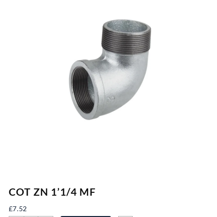
COT ZN 1’1/4 MF
£
7.52