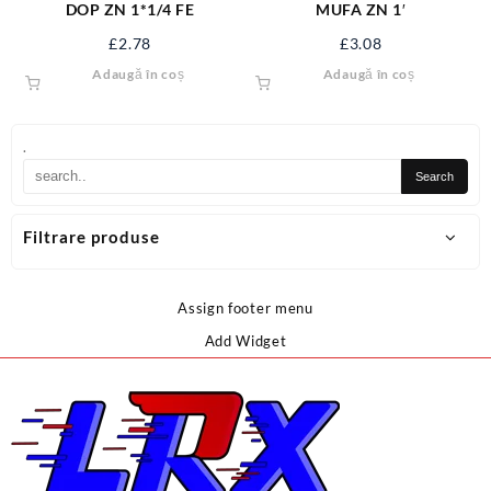
DOP ZN 1*1/4 FE
MUFA ZN 1′
£
2.78
£
3.08
Adaugă în coș
Adaugă în coș
.
Filtrare produse
Assign footer menu
Add Widget