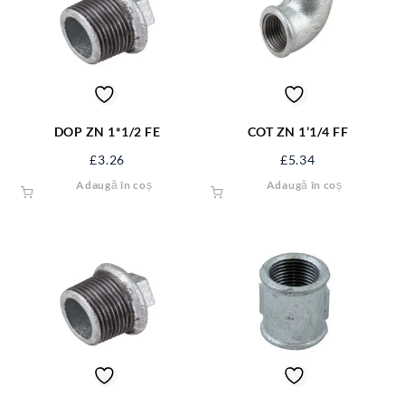
DOP ZN 1*1/2 FE
COT ZN 1’1/4 FF
£
3.26
£
5.34
Adaugă în coș
Adaugă în coș