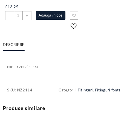
£
13.25
Cantitate
Adaugă în coș
-
+
NIPLU
ZN
2'-1*1/4
DESCRIERE
NIPLU ZN 2′-1*1/4
SKU:
NZ2114
Categorii:
Fitinguri
,
Fitinguri fonta
Produse similare