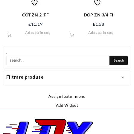
COT ZN 2′ FF
DOP ZN 3/4 FI
£
11.19
£
1.58
Adaugă în coș
Adaugă în coș
.
Filtrare produse
Assign footer menu
Add Widget