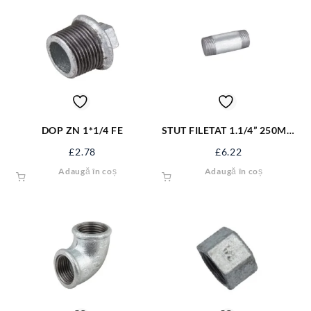
DOP ZN 1*1/4 FE
STUT FILETAT 1.1/4” 250MM
STUT-11425
£
2.78
£
6.22
Adaugă în coș
Adaugă în coș