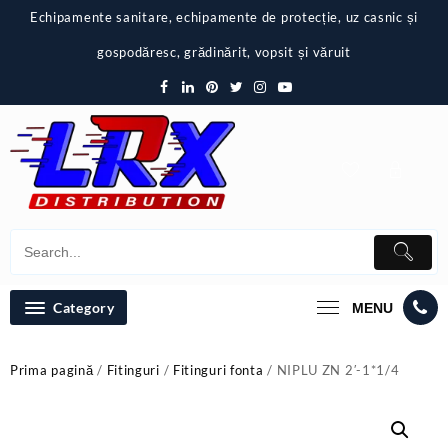
Skip
Echipamente sanitare, echipamente de protecție, uz casnic și
to
content
gospodăresc, grădinărit, vopsit și văruit
Category
MENU
Prima pagină
/
Fitinguri
/
Fitinguri fonta
/ NIPLU ZN 2′-1*1/4