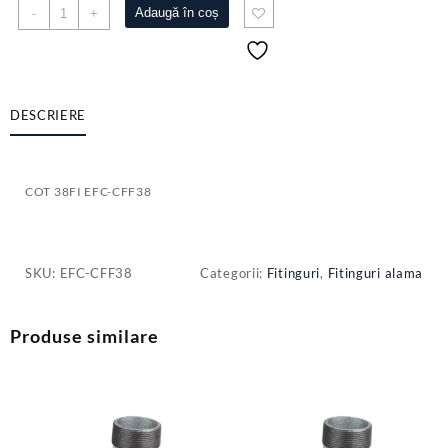
Cantitate
Adaugă în coș
-
+
COT
38FI
EFC-
CFF38
DESCRIERE
COT 38FI EFC-CFF38
SKU:
EFC-CFF38
Categorii:
Fitinguri
,
Fitinguri alama
Produse similare