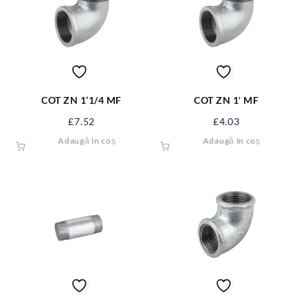
COT ZN 1’1/4 MF
COT ZN 1′ MF
£
7.52
£
4.03
Adaugă în coș
Adaugă în coș