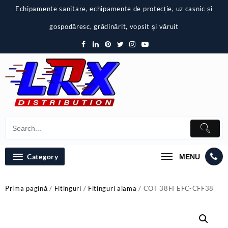
Skip
Echipamente sanitare, echipamente de protecție, uz casnic și
to
content
gospodăresc, grădinărit, vopsit și văruit
Category
MENU
Prima pagină
/
Fitinguri
/
Fitinguri alama
/ COT 38FI EFC-CFF38