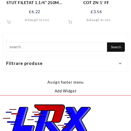
STUT FILETAT 1.1/4” 250MM
COT ZN 1′ FF
STUT-11425
£
6.22
£
3.56
Adaugă în coș
Adaugă în coș
.
Filtrare produse
Assign footer menu
Add Widget