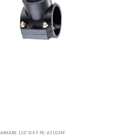
1
F
P
A
RANSARE 110*3/4 F PE-A11034F