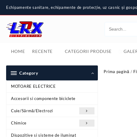
Skip
Echipamente sanitare, echipamente de protecție, uz casnic și gospod
to
content
HOME
RECENTE
CATEGORII PRODUSE
GALER
Prima pagină
/
Fi
Category
MOTOARE ELECTRICE
Accesorii si componente biciclete
Cuie/Sârmă/Electrozi
Chimice
Dispozitive si sisteme de iluminat