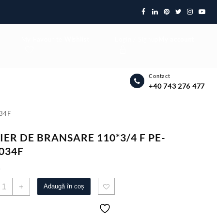
My Favourite
Wishlist
Login / Signup
My account
Contact
+40 743 276 477
34F
IER DE BRANSARE 110*3/4 F PE-
034F
5
antitate
+
Adaugă în coș
OLIER
E
RANSARE