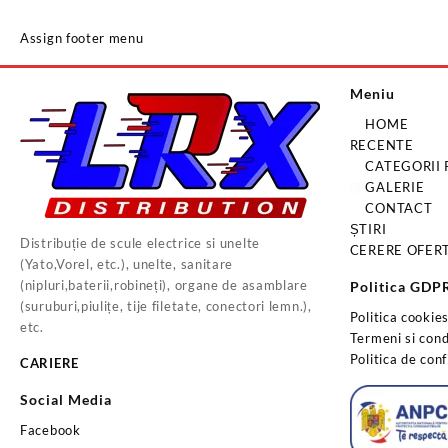
Assign footer menu
Meniu
HOME
RECENTE
CATEGORII
GALERIE
CONTACT
ȘTIRI
Distribuție de scule electrice si unelte
CERERE OFER
(Yato,Vorel, etc.), unelte, sanitare
(nipluri,baterii,robineți), organe de asamblare
Politica GDP
(suruburi,piulițe, tije filetate, conectori lemn.),
Politica cookie
etc.
Termeni si condi
Politica de conf
CARIERE
Social Media
Facebook