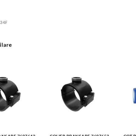
34F
ilare