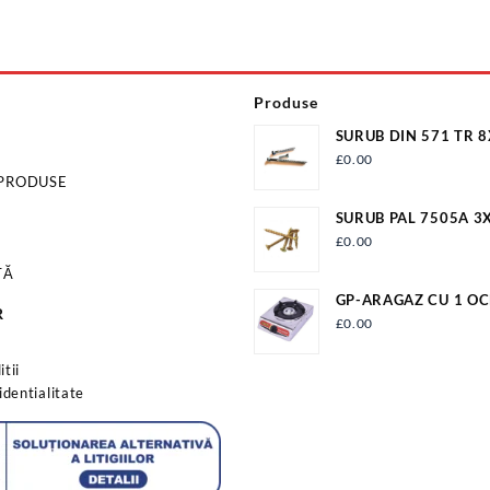
Produse
SURUB DIN 571 TR 
ZN/100 S571M8X18
£
0.00
 PRODUSE
SURUB PAL 7505A 3
£
0.00
TĂ
GP-ARAGAZ CU 1 OC
R
APRINDERE QUARTZ
£
0.00
s
tii
identialitate