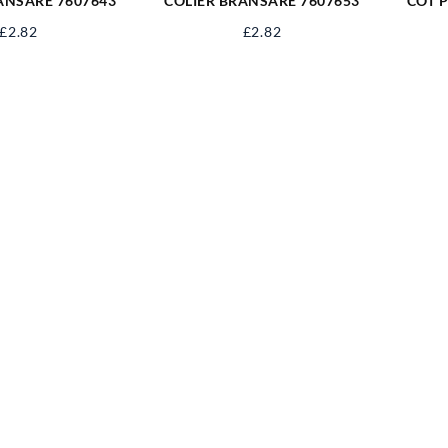
ANSARE 7607643
COLIER BRANSARE 7607653
COT P
£
2.82
£
2.82