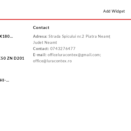
Add Widget
Contact
8X180
Adresa:
Strada Spicului nr.2 Piatra Neamț
0
Judet Neamt
Contact:
0743276477
E-mail:
officeluracontex@gmail.com;
X50 ZN D201
office@luracontex.ro
HI-