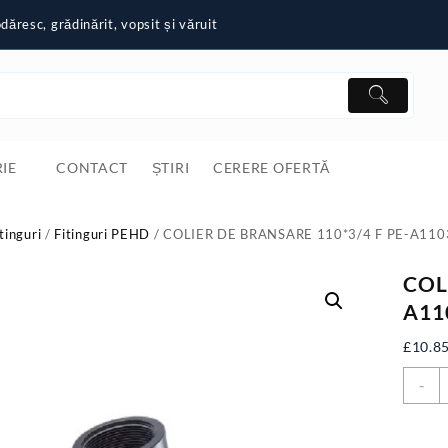
ăresc, grădinărit, vopsit și văruit
IE
CONTACT
ȘTIRI
CERERE OFERTĂ
tinguri
/
Fitinguri PEHD
/ COLIER DE BRANSARE 110*3/4 F PE-A110
COL
A11
£
10.8
C
-
C
D
B