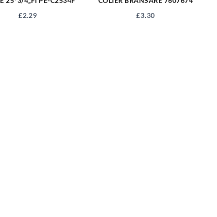
E 25*3/4„FI PE-C2534F
COLIER BRANSARE 7607674
£
2.29
£
3.30