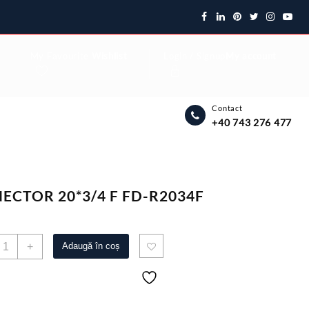
My Favourite
Wishlist
Login / Signup
My account
Contact
+40 743 276 477
ECTOR 20*3/4 F FD-R2034F
antitate
+
Adaugă în coș
ONECTOR
0*3/4
D-