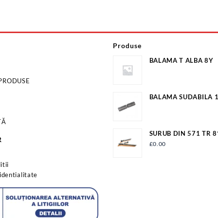
Produse
BALAMA T ALBA 8Y
 PRODUSE
BALAMA SUDABILA
EV-OP18A
TĂ
SURUB DIN 571 TR 8
R
S1113
£
0.00
s
tii
identialitate