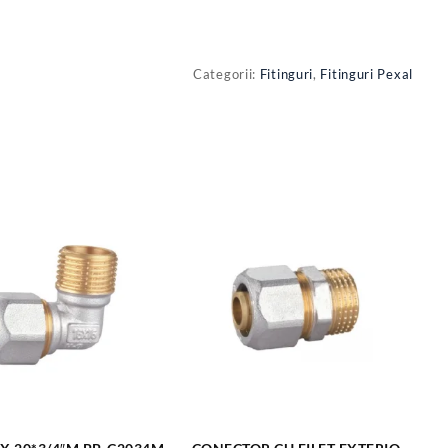
Categorii:
Fitinguri
,
Fitinguri Pexal