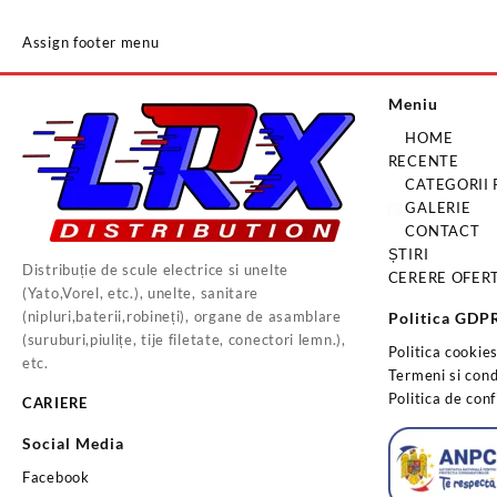
Assign footer menu
Meniu
HOME
RECENTE
CATEGORII
GALERIE
CONTACT
ȘTIRI
Distribuție de scule electrice si unelte
CERERE OFER
(Yato,Vorel, etc.), unelte, sanitare
(nipluri,baterii,robineți), organe de asamblare
Politica GDP
(suruburi,piulițe, tije filetate, conectori lemn.),
Politica cookie
etc.
Termeni si condi
Politica de conf
CARIERE
Social Media
Facebook