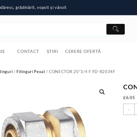
ăresc, grădinărit, vopsit și văruit
IE
CONTACT
ȘTIRI
CERERE OFERTĂ
tinguri
/
Fitinguri Pexal
/ CONECTOR 20*3/4 F FD-R2034F
CON
£
6.05
C
-
C
2
F
F