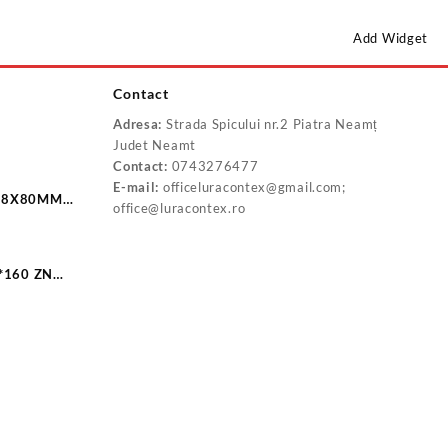
Add Widget
Contact
Adresa:
Strada Spicului nr.2 Piatra Neamț
Judet Neamt
Contact:
0743276477
E-mail:
officeluracontex@gmail.com;
 18X80MM
office@luracontex.ro
*160 ZN