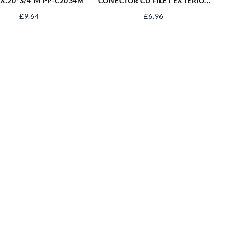
X.20*3/4″M PP-C2034M
CONECTOR CU FILET EXTERIOR
20*3/4 PP-R2034M
£
9.64
£
6.96