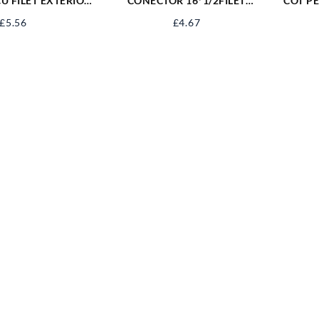
U FILET EXTERIOR
CONECTOR 16*1/2FILET
COT PE
-R1634M
INTERIOR PP-R1612F
£
5.56
£
4.67