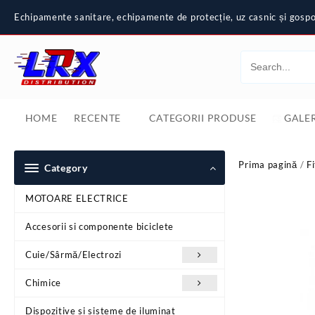
Skip
Echipamente sanitare, echipamente de protecție, uz casnic și gospod
to
content
HOME
RECENTE
CATEGORII PRODUSE
GALER
Prima pagină
/
Fi
Category
MOTOARE ELECTRICE
Accesorii si componente biciclete
Cuie/Sârmă/Electrozi
Chimice
Dispozitive si sisteme de iluminat