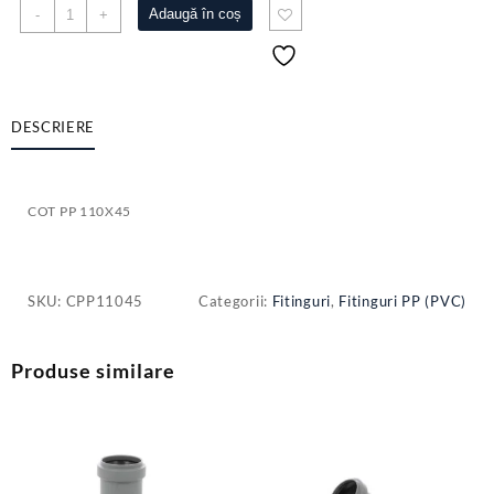
Cantitate
Adaugă în coș
-
+
COT
PP
110X45
DESCRIERE
COT PP 110X45
SKU:
CPP11045
Categorii:
Fitinguri
,
Fitinguri PP (PVC)
Produse similare