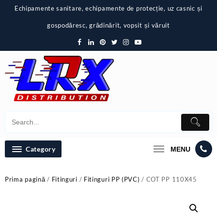
Skip
Echipamente sanitare, echipamente de protecție, uz casnic și
to
content
gospodăresc, grădinărit, vopsit și văruit
Category
MENU
Prima pagină
/
Fitinguri
/
Fitinguri PP (PVC)
/ COT PP 110X45