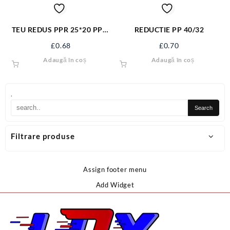
TEU REDUS PPR 25*20 PPR-
REDUCTIE PP 40/32
T2520
£
0.68
£
0.70
Adaugă în coș
Adaugă în coș
.
Filtrare produse
Assign footer menu
Add Widget