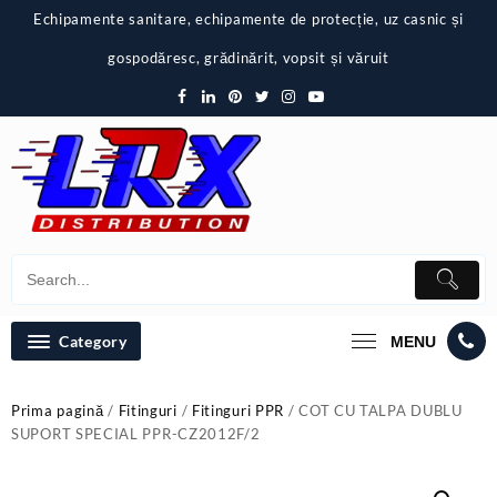
Skip
Echipamente sanitare, echipamente de protecție, uz casnic și
to
content
gospodăresc, grădinărit, vopsit și văruit
Category
MENU
Prima pagină
/
Fitinguri
/
Fitinguri PPR
/ COT CU TALPA DUBLU
SUPORT SPECIAL PPR-CZ2012F/2