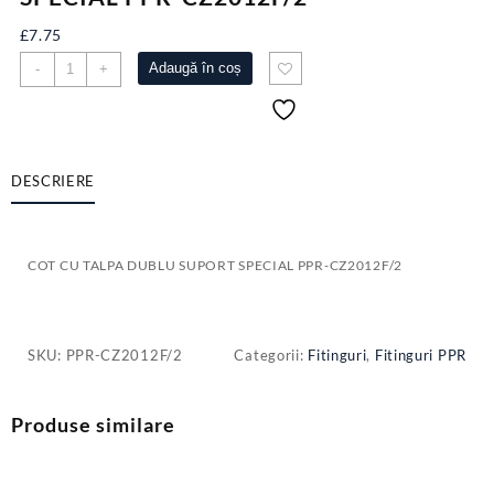
£
7.75
Cantitate
Adaugă în coș
-
+
COT
CU
TALPA
DUBLU
SUPORT
DESCRIERE
SPECIAL
PPR-
CZ2012F/2
COT CU TALPA DUBLU SUPORT SPECIAL PPR-CZ2012F/2
SKU:
PPR-CZ2012F/2
Categorii:
Fitinguri
,
Fitinguri PPR
Produse similare