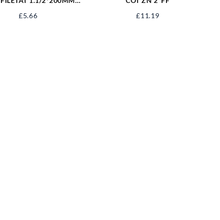
 FILETAT 1.1/2*200MM
COT ZN 2′ FF
STUT-11220
£
5.66
£
11.19