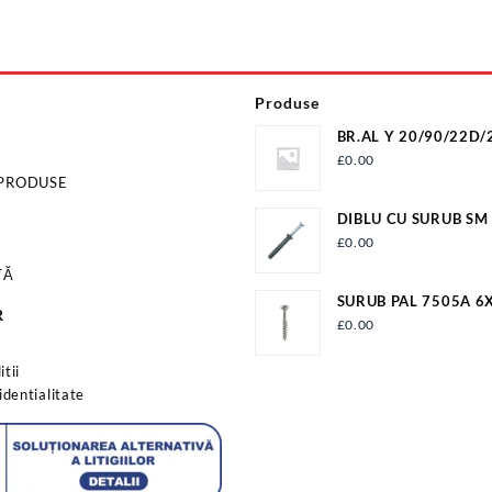
Produse
BR.AL Y 20/90/22D/
ER+T22 (I10)
£
0.00
 PRODUSE
DIBLU CU SURUB SM
EVP336-10180
£
0.00
TĂ
SURUB PAL 7505A 6
R
FIL.PARTIAL PAL6X9
£
0.00
s
tii
identialitate