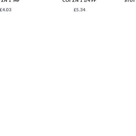
 ZN 1′ MF
COT ZN 1’1/4 FF
STUT
£
4.03
£
5.34