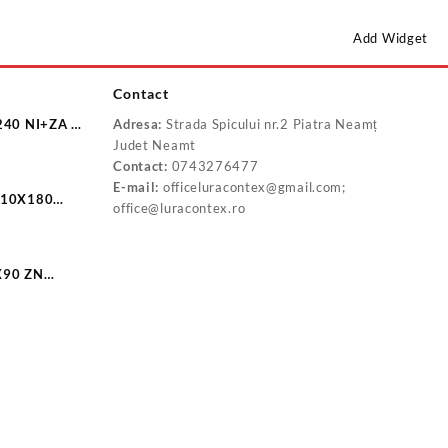
Add Widget
Contact
240 NI+ZA F
Adresa:
Strada Spicului nr.2 Piatra Neamț
Judet Neamt
Contact:
0743276477
E-mail:
officeluracontex@gmail.com;
 10X180
office@luracontex.ro
X90 ZN
0