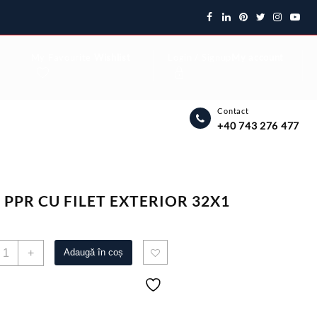
My Favourite
Wishlist
Login / Signup
My account
Contact
+40 743 276 477
 PPR CU FILET EXTERIOR 32X1
antitate
+
Adaugă în coș
OT
PR
U
ILET