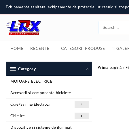
Skip
Echipamente sanitare, echipamente de protecție, uz casnic și gospod
to
content
HOME
RECENTE
CATEGORII PRODUSE
GALER
Prima pagină
/
Fi
Category
MOTOARE ELECTRICE
Accesorii si componente biciclete
Cuie/Sârmă/Electrozi
Chimice
Dispozitive si sisteme de iluminat