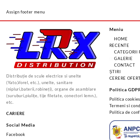
Assign footer menu
Meniu
HOME
RECENTE
CATEGORII
GALERIE
CONTACT
ȘTIRI
Distribuție de scule electrice si unelte
CERERE OFER
(Yato,Vorel, etc.), unelte, sanitare
(nipluri,baterii,robineți), organe de asamblare
Politica GDP
(suruburi,piulițe, tije filetate, conectori lemn.),
Politica cookie
etc.
Termeni si condi
Politica de conf
CARIERE
Social Media
Facebook