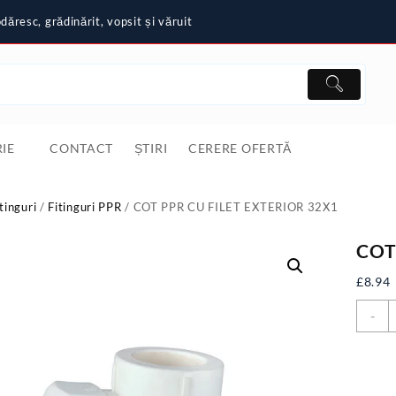
ăresc, grădinărit, vopsit și văruit
IE
CONTACT
ȘTIRI
CERERE OFERTĂ
tinguri
/
Fitinguri PPR
/ COT PPR CU FILET EXTERIOR 32X1
COT
£
8.94
C
-
C
P
C
F