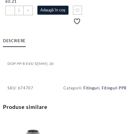
£
0.21
Cantitate
Adaugă în coș
-
+
DOP
PP-
R
ESS/
D[MM]:
DESCRIERE
20
DOP PP-R ESS/ D[MM]: 20
SKU:
674707
Categorii:
Fitinguri
,
Fitinguri PPR
Produse similare