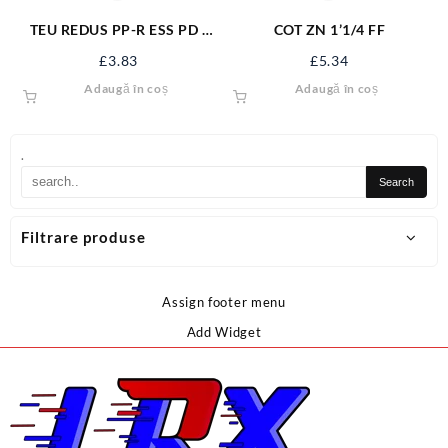
TEU REDUS PP-R ESS PD /
COT ZN 1’1/4 FF
D[MM]: 32-20-32 H10044
£
3.83
£
5.34
Adaugă în coș
Adaugă în coș
.
Filtrare produse
Assign footer menu
Add Widget