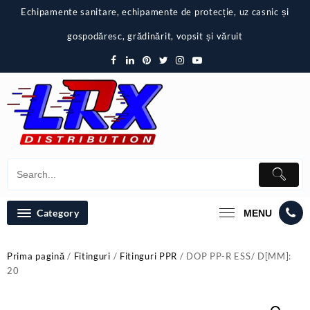
Skip
Echipamente sanitare, echipamente de protecție, uz casnic și
to
content
gospodăresc, grădinărit, vopsit și văruit
Category
MENU
Prima pagină
/
Fitinguri
/
Fitinguri PPR
/ DOP PP-R ESS/ D[MM]:
20