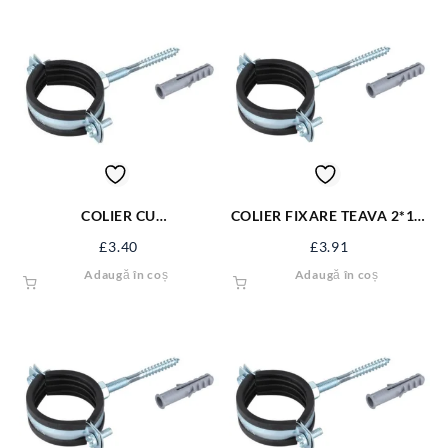
COLIER CU
COLIER FIXARE TEAVA 2*1/2
CAUCIUC+PREZON SI DIBLU
CT-FS212A
£
3.40
£
3.91
2
Adaugă în coș
Adaugă în coș