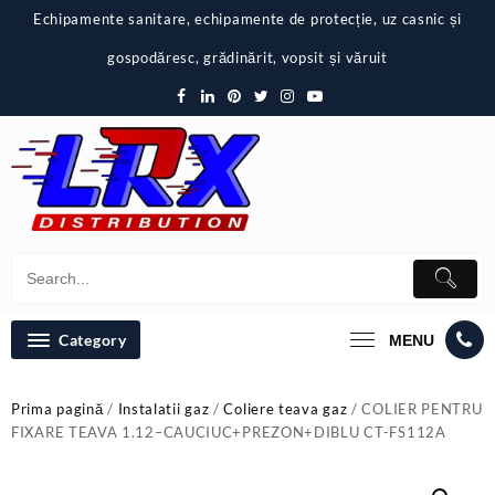
Skip
Echipamente sanitare, echipamente de protecție, uz casnic și
to
content
gospodăresc, grădinărit, vopsit și văruit
Category
MENU
Prima pagină
/
Instalatii gaz
/
Coliere teava gaz
/ COLIER PENTRU
FIXARE TEAVA 1.12–CAUCIUC+PREZON+DIBLU CT-FS112A