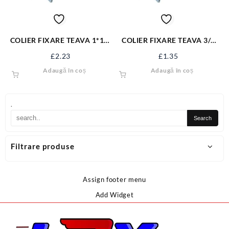
COLIER FIXARE TEAVA 1*1/4
COLIER FIXARE TEAVA 3/4
CT-FS114A
(CAUCIUC. PREZON+DIBLU)
£
2.23
£
1.35
CT-FS34A
Adaugă în coș
Adaugă în coș
.
Filtrare produse
Assign footer menu
Add Widget