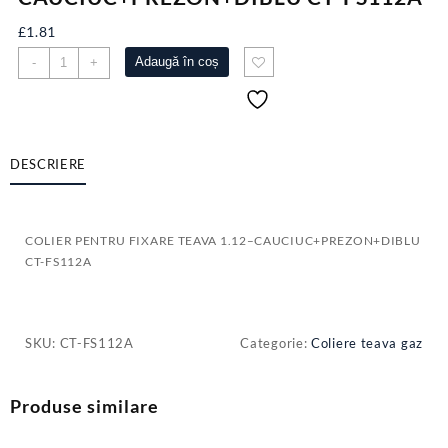
£
1.81
Cantitate
Adaugă în coș
-
+
COLIER
PENTRU
FIXARE
TEAVA
1.12-
DESCRIERE
-
CAUCIUC+PREZON+DIBLU
CT-
COLIER PENTRU FIXARE TEAVA 1.12–CAUCIUC+PREZON+DIBLU
FS112A
CT-FS112A
SKU:
CT-FS112A
Categorie:
Coliere teava gaz
Produse similare