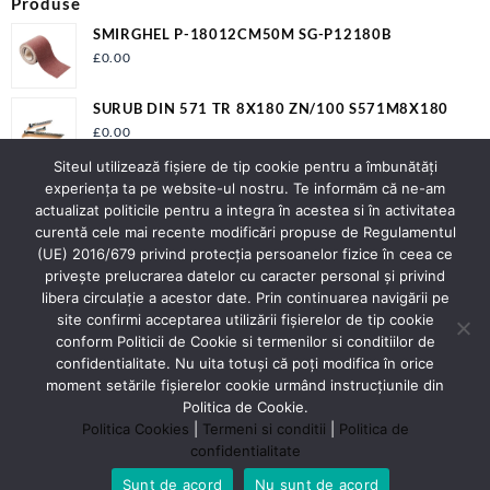
Produse
SMIRGHEL P-18012CM50M SG-P12180B
£
0.00
SURUB DIN 571 TR 8X180 ZN/100 S571M8X180
£
0.00
Siteul utilizează fişiere de tip cookie pentru a îmbunătăți
SURUB PAL 7505A 3X50 ZN D201
experiența ta pe website-ul nostru. Te informăm că ne-am
£
0.00
actualizat politicile pentru a integra în acestea si în activitatea
curentă cele mai recente modificări propuse de Regulamentul
(UE) 2016/679 privind protecția persoanelor fizice în ceea ce
privește prelucrarea datelor cu caracter personal și privind
Contact
libera circulație a acestor date. Prin continuarea navigării pe
Adresa:
Strada Spicului nr.2 Piatra Neamț
site confirmi acceptarea utilizării fişierelor de tip cookie
Judet Neamt
conform Politicii de Cookie si termenilor si conditiilor de
Contact:
0743276477
confidentialitate. Nu uita totuși că poți modifica în orice
E-mail:
officeluracontex@gmail.com;
moment setările fişierelor cookie urmând instrucțiunile din
office@luracontex.ro
Politica de Cookie.
Politica Cookies
|
Termeni si conditii
|
Politica de
confidentialitate
Sunt de acord
Nu sunt de acord