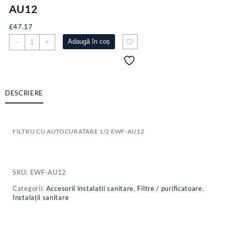
AU12
£
47.17
Cantitate
Adaugă în coș
-
+
FILTRU
CU
AUTOCURATARE
1/2
EWF-
DESCRIERE
AU12
FILTRU CU AUTOCURATARE 1/2 EWF-AU12
SKU:
EWF-AU12
Categorii:
Accesorii instalatii sanitare
,
Filtre / purificatoare
,
Instalații sanitare