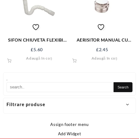
SIFON CHIUVETA FLEXIBIL
AERISITOR MANUAL CU
2” EVP-SFD22
ROTITA 1/2′
£
5.60
£
2.45
Adaugă în coș
Adaugă în coș
.
Filtrare produse
Assign footer menu
Add Widget