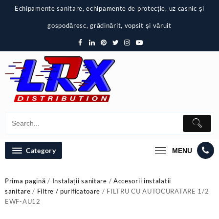
Skip
Echipamente sanitare, echipamente de protecție, uz casnic și
to
content
gospodăresc, grădinărit, vopsit și văruit
Category
MENU
Prima pagină
/
Instalații sanitare
/
Accesorii instalatii
sanitare
/
Filtre / purificatoare
/ FILTRU CU AUTOCURATARE 1/2
EWF-AU12