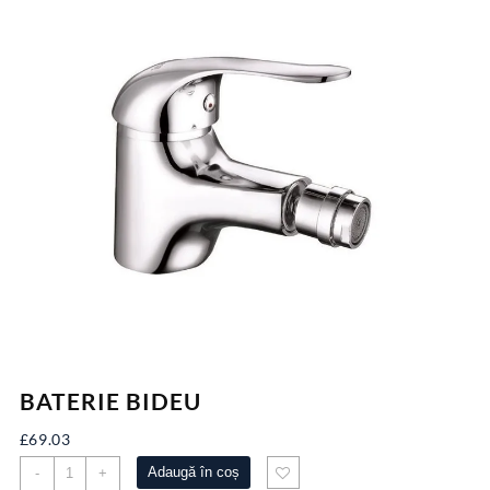
BATERIE BIDEU
£
69.03
Cantitate
Adaugă în coș
-
+
BATERIE