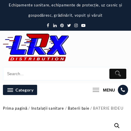
Skip
Echipamente sanitare, echipamente de protecție, uz casnic și
to
content
gospodăresc, grădinărit, vopsit și văruit
Category
MENU
Prima pagină
/
Instalații sanitare
/
Baterii baie
/ BATERIE BIDEU