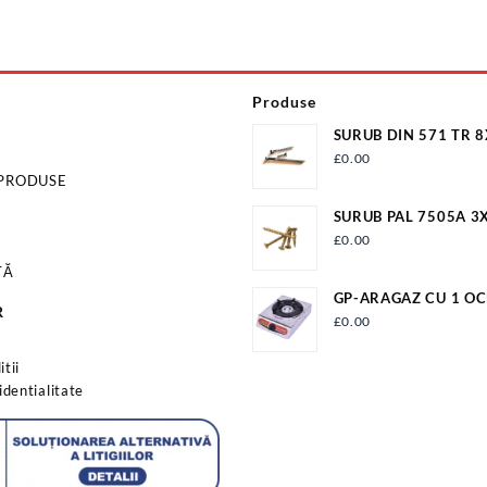
Produse
SURUB DIN 571 TR 
ZN/100 S571M8X18
£
0.00
 PRODUSE
SURUB PAL 7505A 3
£
0.00
TĂ
GP-ARAGAZ CU 1 OC
R
APRINDERE QUARTZ
£
0.00
s
tii
identialitate