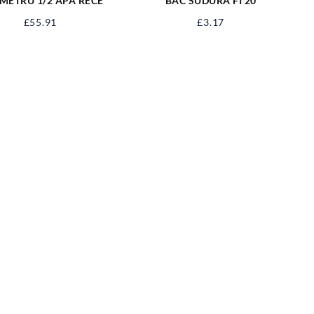
METRU 1/2 APA RECE
BAC SUDURA FI 20
£
55.91
£
3.17