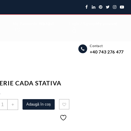
My Favourite
Wishlist
Login / Signup
My account
Contact
+40 743 276 477
ERIE CADA STATIVA
6
antitate
+
Adaugă în coș
ATERIE
ADA
TATIVA