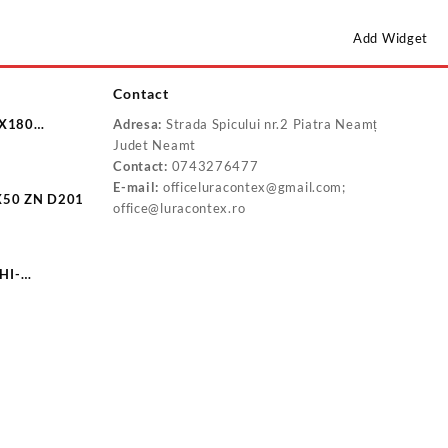
Add Widget
Contact
8X180
Adresa:
Strada Spicului nr.2 Piatra Neamț
0
Judet Neamt
Contact:
0743276477
E-mail:
officeluracontex@gmail.com;
X50 ZN D201
office@luracontex.ro
HI-