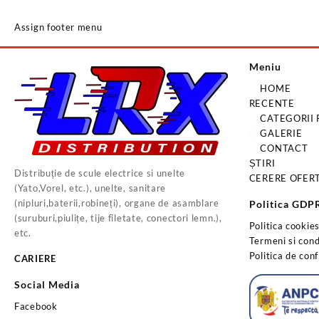
Assign footer menu
Meniu
HOME
RECENTE
CATEGORII
GALERIE
CONTACT
ȘTIRI
Distribuție de scule electrice si unelte
CERERE OFER
(Yato,Vorel, etc.), unelte, sanitare
(nipluri,baterii,robineți), organe de asamblare
Politica GDP
(suruburi,piulițe, tije filetate, conectori lemn.),
Politica cookie
etc.
Termeni si condi
Politica de conf
CARIERE
Social Media
Facebook