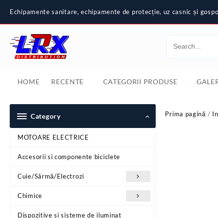
Skip
Echipamente sanitare, echipamente de protecție, uz casnic și gospod
to
content
HOME
RECENTE
CATEGORII PRODUSE
GALER
Prima pagină
/
In
Category
MOTOARE ELECTRICE
Accesorii si componente biciclete
Cuie/Sârmă/Electrozi
Chimice
Dispozitive si sisteme de iluminat