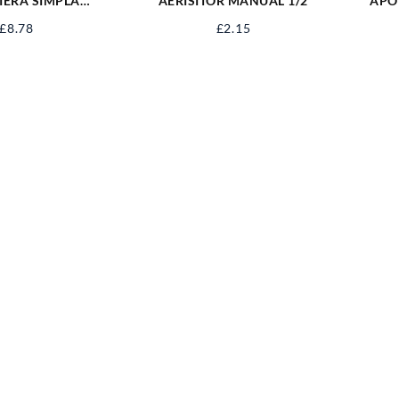
IERA SIMPLA
AERISITOR MANUAL 1/2
APO
 ALBA EVP61031
£
8.78
£
2.15