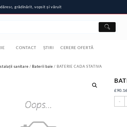
ăresc, grădinărit, vopsit și văruit
IE
CONTACT
ȘTIRI
CERERE OFERTĂ
stalații sanitare
/
Baterii baie
/ BATERIE CADA STATIVA
BAT
£
90.1
C
-
B
C
S