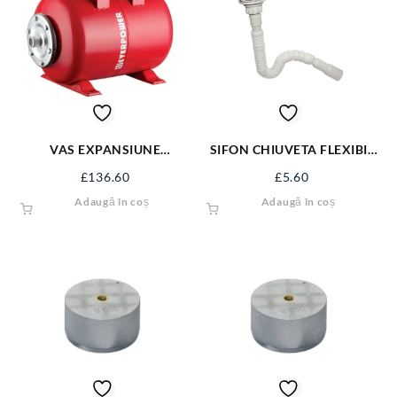
VAS EXPANSIUNE
SIFON CHIUVETA FLEXIBIL
ORIZONTAL 36L BAR-RH36
2” EVP-SFD22
£
136.60
£
5.60
Adaugă în coș
Adaugă în coș