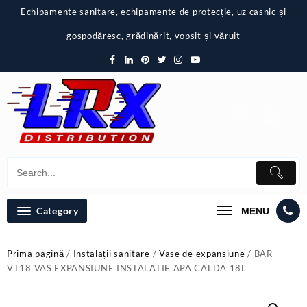
Skip
Echipamente sanitare, echipamente de protecție, uz casnic și
to
content
gospodăresc, grădinărit, vopsit și văruit
Category
MENU
Prima pagină
/
Instalații sanitare
/
Vase de expansiune
/ BAR-
VT18 VAS EXPANSIUNE INSTALATIE APA CALDA 18L