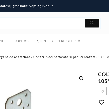
ăresc, grădinărit, vopsit și văruit
IE
CONTACT
ȘTIRI
CERERE OFERTĂ
rgane de asamblare
/
Colțari, plăci perforate și papuci reazem
/ COLTA
COL
105