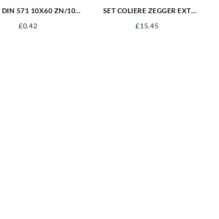
 DIN 571 10X60 ZN/100
SET COLIERE ZEGGER EXT
S1060
300BUC YT-06880
£
0.42
£
15.45