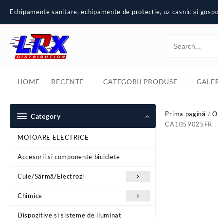
Skip
Echipamente sanitare, echipamente de protecție, uz casnic și gospod
to
content
HOME
RECENTE
CATEGORII PRODUSE
GALER
Prima pagină
/
O
Category
CA1059025FR
MOTOARE ELECTRICE
Accesorii si componente biciclete
Cuie/Sârmă/Electrozi
Chimice
Dispozitive si sisteme de iluminat