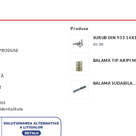
Produse
SURUB DIN 933 14X
NAT S933M14X100G
£
0.00
 PRODUSE
BALAMA TIP ARIPI M
25.2MM*23.5MM EV
TĂ
BALAMA SUDABILA
R
20X22X160MM EV-O
s
tii
identialitate