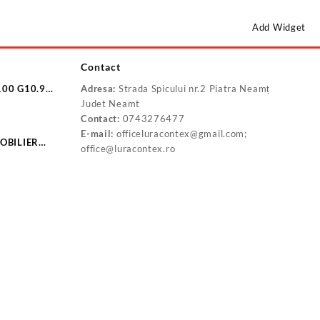
Add Widget
Contact
100 G10.9
Adresa:
Strada Spicului nr.2 Piatra Neamț
10.9
Judet Neamt
Contact:
0743276477
E-mail:
officeluracontex@gmail.com;
OBILIER
office@luracontex.ro
-BD2532C
P20160B