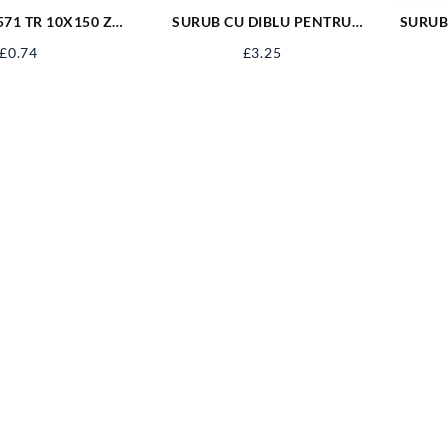
571 TR 10X150 ZN
SURUB CU DIBLU PENTRU
SURUB
1M10X150
BOILER 14*120 FX-14120
£
0.74
£
3.25