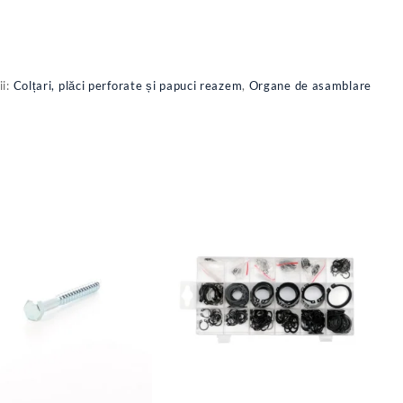
ii:
Colțari, plăci perforate și papuci reazem
,
Organe de asamblare