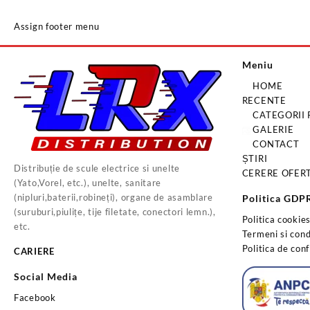
Assign footer menu
Meniu
HOME
RECENTE
CATEGORII
GALERIE
CONTACT
ȘTIRI
Distribuție de scule electrice si unelte
CERERE OFER
(Yato,Vorel, etc.), unelte, sanitare
(nipluri,baterii,robineți), organe de asamblare
Politica GDP
(suruburi,piulițe, tije filetate, conectori lemn.),
Politica cookie
etc.
Termeni si condi
Politica de conf
CARIERE
Social Media
Facebook