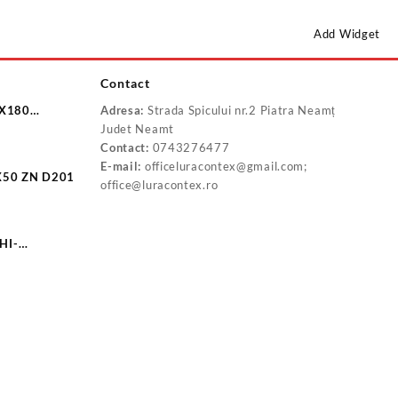
Add Widget
Contact
8X180
Adresa:
Strada Spicului nr.2 Piatra Neamț
0
Judet Neamt
Contact:
0743276477
E-mail:
officeluracontex@gmail.com;
X50 ZN D201
office@luracontex.ro
HI-