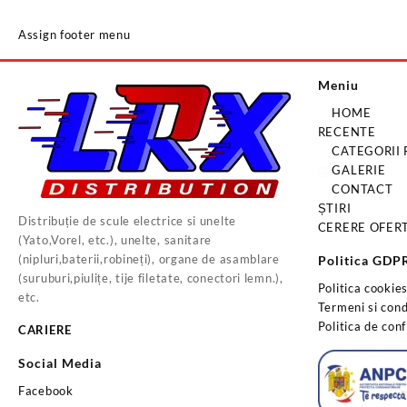
Assign footer menu
Meniu
HOME
RECENTE
CATEGORII
GALERIE
CONTACT
ȘTIRI
Distribuție de scule electrice si unelte
CERERE OFER
(Yato,Vorel, etc.), unelte, sanitare
(nipluri,baterii,robineți), organe de asamblare
Politica GDP
(suruburi,piulițe, tije filetate, conectori lemn.),
Politica cookie
etc.
Termeni si condi
Politica de conf
CARIERE
Social Media
Facebook