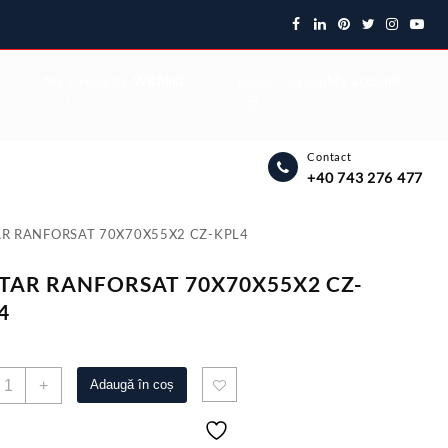
My Favourite
Wishlist
Login / Signup
My account
Contact
+40 743 276 477
AR RANFORSAT 70X70X55X2 CZ-KPL4
TAR RANFORSAT 70X70X55X2 CZ-
4
antitate
+
Adaugă în coș
OLTAR
ANFORSAT
0X70X55X2