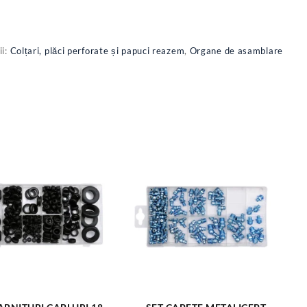
ii:
Colțari, plăci perforate și papuci reazem
,
Organe de asamblare