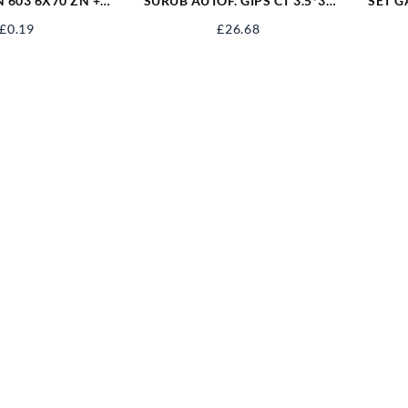
 603 6X70 ZN +
SURUB AUTOF. GIPS CT 3.5*35
SET G
A 06031670S
NG SAGCT35NG
£
0.19
£
26.68