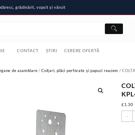
ăresc, grădinărit, vopsit și văruit
IE
CONTACT
ȘTIRI
CERERE OFERTĂ
rgane de asamblare
/
Colțari, plăci perforate și papuci reazem
/ COLT
COL
KPL
£
1.30
C
-
C
R
7