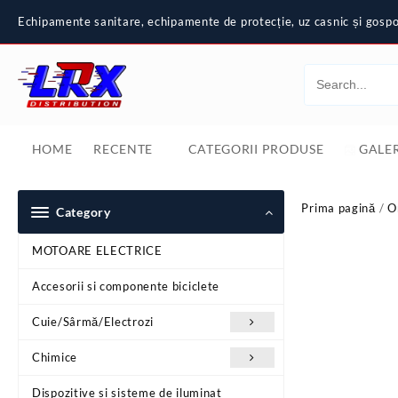
Skip
Echipamente sanitare, echipamente de protecție, uz casnic și gospod
to
content
HOME
RECENTE
CATEGORII PRODUSE
GALER
Prima pagină
/
O
Category
MOTOARE ELECTRICE
Accesorii si componente biciclete
Cuie/Sârmă/Electrozi
Chimice
Dispozitive si sisteme de iluminat