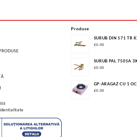
Produse
SURUB DIN 571 TR 
ZN/100 S571M8X18
£
0.00
 PRODUSE
SURUB PAL 7505A 3
£
0.00
TĂ
GP-ARAGAZ CU 1 OC
R
APRINDERE QUARTZ
£
0.00
s
tii
identialitate