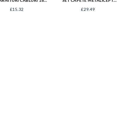
ARNITURI CABLURI 180
SET CAPETE METALICEPT
BUC YT-06878
GRESOARE 110BUC YT-06888
£
15.32
£
29.49