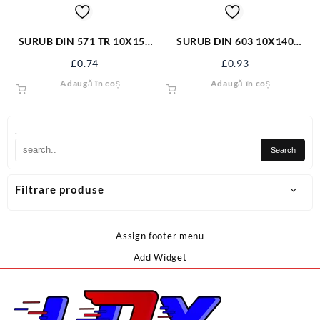
SURUB DIN 571 TR 10X150
SURUB DIN 603 10X140
ZN S571M10X150
S603M10X140
£
0.74
£
0.93
Adaugă în coș
Adaugă în coș
.
Filtrare produse
Assign footer menu
Add Widget