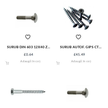
SURUB DIN 603 12X40 ZN
SURUB AUTOF. GIPS CT
S603M12X40
3.5*55 NG SAGCT55NG
£
0.64
£
45.49
Adaugă în coș
Adaugă în coș