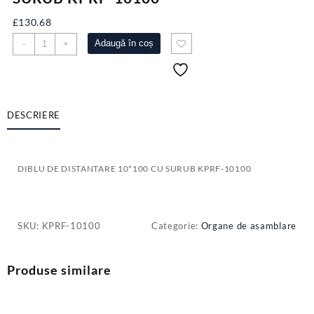
£
130.68
Cantitate
Adaugă în coș
-
+
DIBLU
DE
DISTANTARE
10*100
CU
DESCRIERE
SURUB
KPRF-
10100
DIBLU DE DISTANTARE 10*100 CU SURUB KPRF-10100
SKU:
KPRF-10100
Categorie:
Organe de asamblare
Produse similare