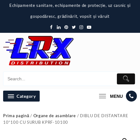
Skip
Echipamente sanitare, echipamente de protecție, uz casnic și
to
content
gospodăresc, grădinărit, vopsit și văruit
Category
MENU
Prima pagină
/
Organe de asamblare
/ DIBLU DE DISTANTARE
10*100 CU SURUB KPRF-10100