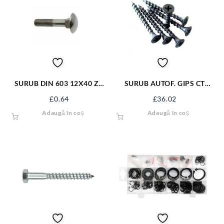
SURUB DIN 603 12X40 ZN
SURUB AUTOF. GIPS CT
S603M12X40
3.5*45 NG SAGCT45NG
£
0.64
£
36.02
Adaugă în coș
Adaugă în coș