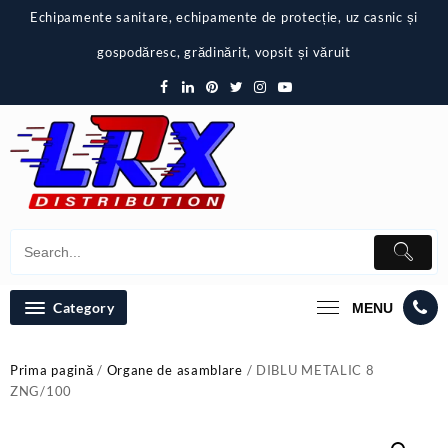
Skip
Echipamente sanitare, echipamente de protecție, uz casnic și
to
content
gospodăresc, grădinărit, vopsit și văruit
Category
MENU
Prima pagină
/
Organe de asamblare
/ DIBLU METALIC 8
ZNG/100