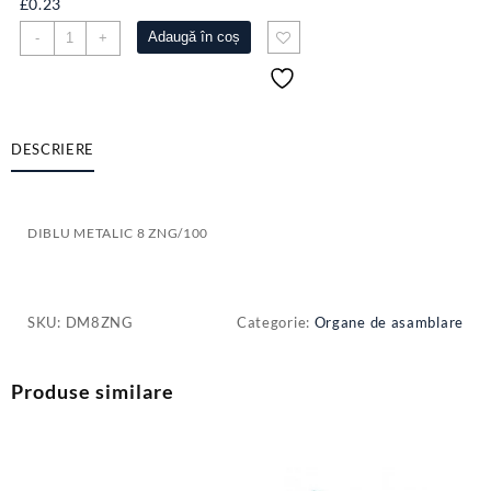
£
0.23
Cantitate
Adaugă în coș
-
+
DIBLU
METALIC
8
ZNG/100
DESCRIERE
DIBLU METALIC 8 ZNG/100
SKU:
DM8ZNG
Categorie:
Organe de asamblare
Produse similare