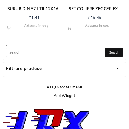
SURUB DIN 571 TR 12X160
SET COLIERE ZEGGER EXT
ZN/50 S571M12X160
300BUC YT-06880
£
1.41
£
15.45
Adaugă în coș
Adaugă în coș
.
Filtrare produse
Assign footer menu
Add Widget