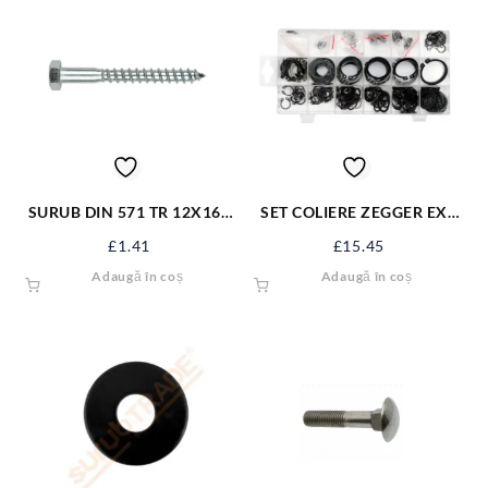
SURUB DIN 571 TR 12X160
SET COLIERE ZEGGER EXT
ZN/50 S571M12X160
300BUC YT-06880
£
1.41
£
15.45
Adaugă în coș
Adaugă în coș