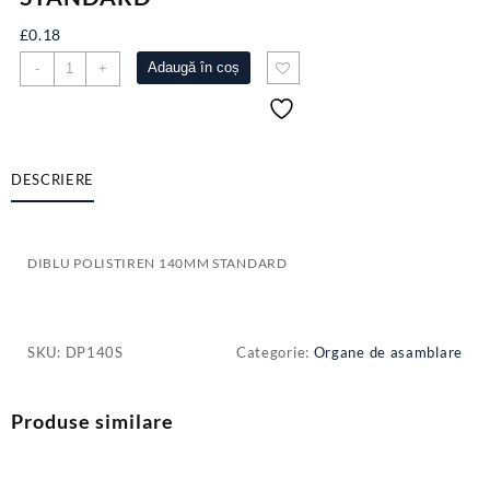
£
0.18
Cantitate
Adaugă în coș
-
+
DIBLU
POLISTIREN
140MM
STANDARD
DESCRIERE
DIBLU POLISTIREN 140MM STANDARD
SKU:
DP140S
Categorie:
Organe de asamblare
Produse similare