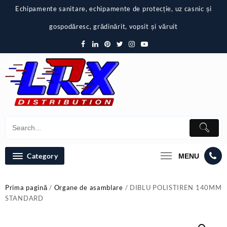
Skip
Echipamente sanitare, echipamente de protecție, uz casnic și
to
content
gospodăresc, grădinărit, vopsit și văruit
Category
MENU
Prima pagină
/
Organe de asamblare
/ DIBLU POLISTIREN 140MM
STANDARD