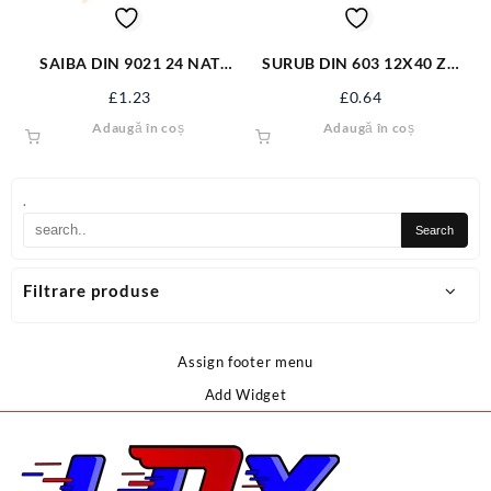
SAIBA DIN 9021 24 NAT
SURUB DIN 603 12X40 ZN
VRAC
S603M12X40
£
1.23
£
0.64
Adaugă în coș
Adaugă în coș
.
Filtrare produse
Assign footer menu
Add Widget