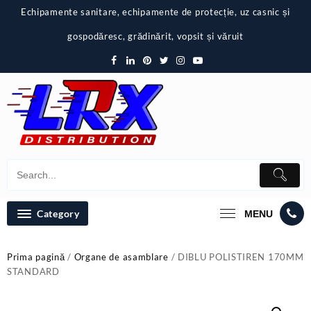
Skip
Echipamente sanitare, echipamente de protecție, uz casnic și
to
content
gospodăresc, grădinărit, vopsit și văruit
Category
MENU
Prima pagină
/
Organe de asamblare
/ DIBLU POLISTIREN 170MM
STANDARD