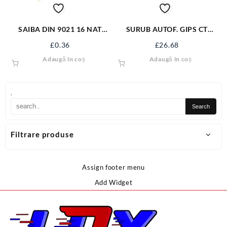
SAIBA DIN 9021 16 NAT
SURUB AUTOF. GIPS CT
VRAC
3.5*35 NG SAGCT35NG
£
0.36
£
26.68
Adaugă în coș
Adaugă în coș
.
Filtrare produse
Assign footer menu
Add Widget