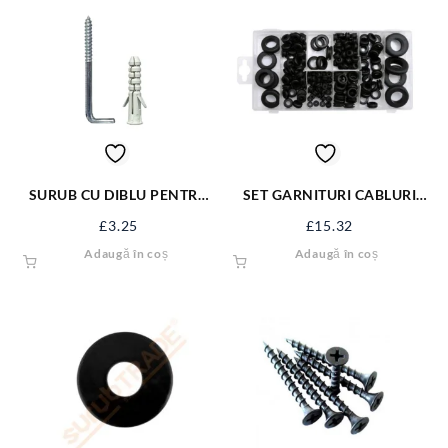
SURUB CU DIBLU PENTRU
SET GARNITURI CABLURI
BOILER 14*120 FX-14120
180 BUC YT-06878
£
3.25
£
15.32
Adaugă în coș
Adaugă în coș