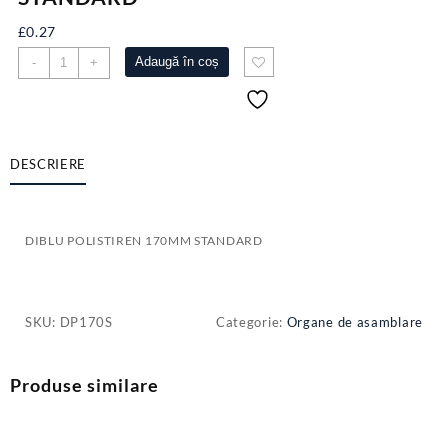
£
0.27
Cantitate
Adaugă în coș
-
+
DIBLU
POLISTIREN
170MM
STANDARD
DESCRIERE
DIBLU POLISTIREN 170MM STANDARD
SKU:
DP170S
Categorie:
Organe de asamblare
Produse similare