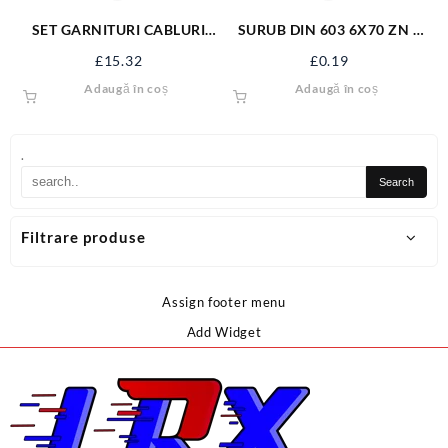
SET GARNITURI CABLURI
SURUB DIN 603 6X70 ZN +
180 BUC YT-06878
PIULITA 06031670S
£
15.32
£
0.19
Adaugă în coș
Adaugă în coș
.
Filtrare produse
Assign footer menu
Add Widget