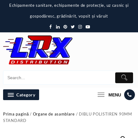
Skip
Echipamente sanitare, echipamente de protecție, uz casnic și
to
content
gospodăresc, grădinărit, vopsit și văruit
Category
MENU
Prima pagină
/
Organe de asamblare
/ DIBLU POLISTIREN 90MM
STANDARD