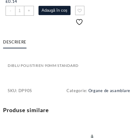
£
0.14
Cantitate
Adaugă în coș
-
+
DIBLU
POLISTIREN
90MM
STANDARD
DESCRIERE
DIBLU POLISTIREN 90MM STANDARD
SKU:
DP90S
Categorie:
Organe de asamblare
Produse similare