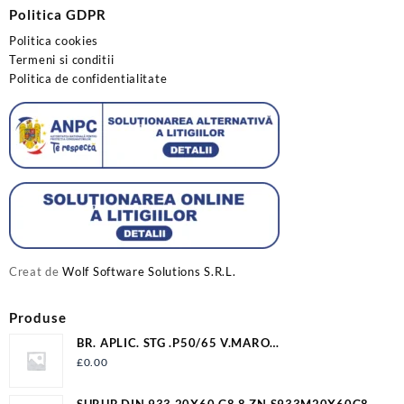
Politica GDPR
Politica cookies
Termeni si conditii
Politica de confidentialitate
Creat de
Wolf Software Solutions S.R.L.
Produse
BR. APLIC. STG .P50/65 V.MARO
12009P506500VM2LV
£
0.00
SURUB DIN 933 20X60 G8.8 ZN S933M20X60G8