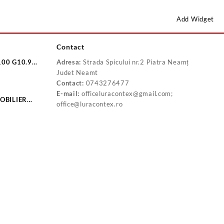
Add Widget
Contact
100 G10.9
Adresa:
Strada Spicului nr.2 Piatra Neamț
10.9
Judet Neamt
Contact:
0743276477
E-mail:
officeluracontex@gmail.com;
OBILIER
office@luracontex.ro
-BD2532C
P20160B