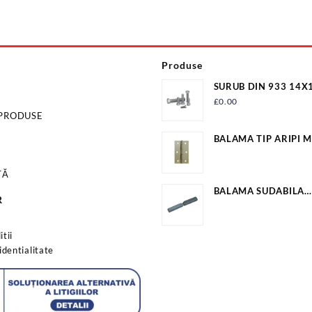
Produse
SURUB DIN 933 14X
NAT S933M14X100G
£
0.00
 PRODUSE
BALAMA TIP ARIPI M
25.2MM*23.5MM EV
TĂ
BALAMA SUDABILA
R
20X22X160MM EV-O
s
tii
identialitate