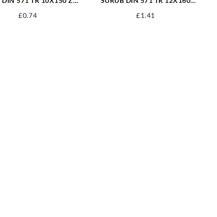
 DIN 571 TR 10X150 ZN
SURUB DIN 571 TR 12X160
S571M10X150
ZN/50 S571M12X160
£
0.74
£
1.41