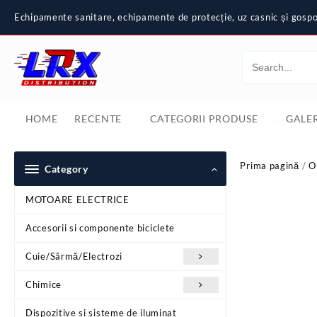
Skip
Echipamente sanitare, echipamente de protecție, uz casnic și gospod
to
content
HOME
RECENTE
CATEGORII PRODUSE
GALER
Prima pagină
/
O
Category
MOTOARE ELECTRICE
Accesorii si componente biciclete
Cuie/Sârmă/Electrozi
Chimice
Dispozitive si sisteme de iluminat