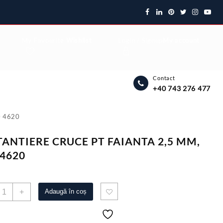
My Favourite
Wishlist
Login / Signup
My account
Contact
+40 743 276 477
0 4620
TANTIERE CRUCE PT FAIANTA 2,5 MM,
 4620
antitate
+
Adaugă în coș
ISTANTIERE
RUCE
T