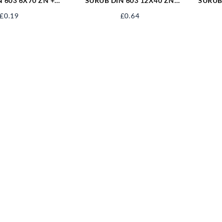
 603 6X70 ZN +
SURUB DIN 603 12X40 ZN
SURUB
A 06031670S
S603M12X40
£
0.19
£
0.64