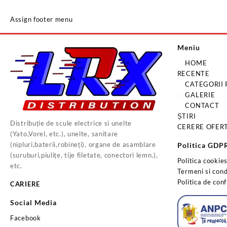
Assign footer menu
Meniu
HOME
RECENTE
CATEGORII
GALERIE
CONTACT
ȘTIRI
Distribuție de scule electrice si unelte
CERERE OFER
(Yato,Vorel, etc.), unelte, sanitare
(nipluri,baterii,robineți), organe de asamblare
Politica GDP
(suruburi,piulițe, tije filetate, conectori lemn.),
Politica cookie
etc.
Termeni si condi
Politica de conf
CARIERE
Social Media
Facebook