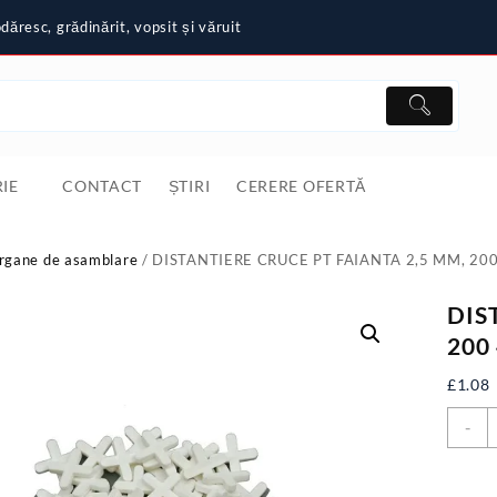
ăresc, grădinărit, vopsit și văruit
IE
CONTACT
ȘTIRI
CERERE OFERTĂ
rgane de asamblare
/ DISTANTIERE CRUCE PT FAIANTA 2,5 MM, 20
DIS
200
£
1.08
C
-
D
C
P