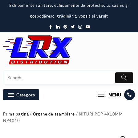
Skip
Echipamente sanitare, echipamente de protecție, uz casnic și
to
content
gospodăresc, grădinărit, vopsit și văruit
Category
MENU
Prima pagină
/
Organe de asamblare
/ NITURI POP 4X10MM
NP4X10