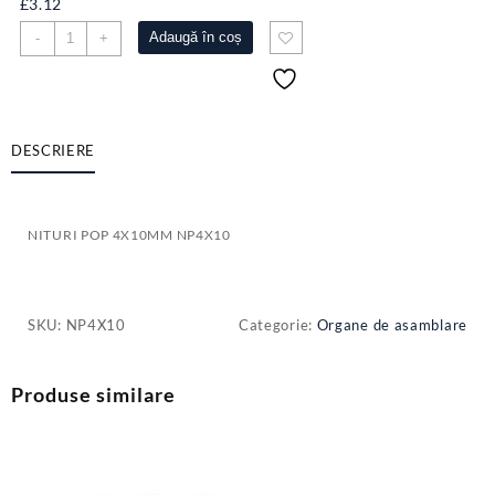
£
3.12
Cantitate
Adaugă în coș
-
+
NITURI
POP
4X10MM
NP4X10
DESCRIERE
NITURI POP 4X10MM NP4X10
SKU:
NP4X10
Categorie:
Organe de asamblare
Produse similare