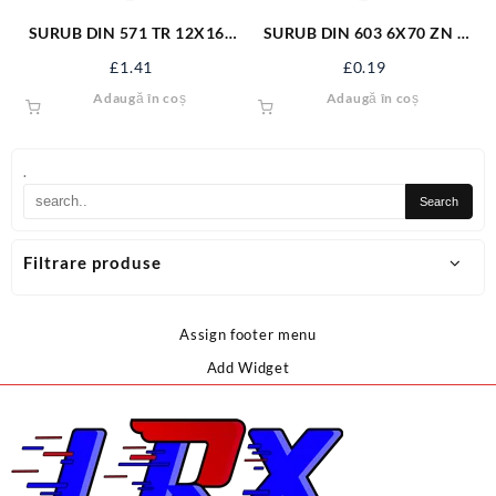
SURUB DIN 571 TR 12X160
SURUB DIN 603 6X70 ZN +
ZN/50 S571M12X160
PIULITA 06031670S
£
1.41
£
0.19
Adaugă în coș
Adaugă în coș
.
Filtrare produse
Assign footer menu
Add Widget