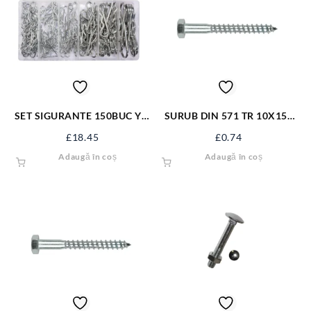
SET SIGURANTE 150BUC YT-
SURUB DIN 571 TR 10X150
06883
ZN S571M10X150
£
18.45
£
0.74
Adaugă în coș
Adaugă în coș