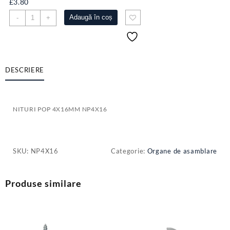
£
3.80
Cantitate
Adaugă în coș
-
+
NITURI
POP
4X16MM
NP4X16
DESCRIERE
NITURI POP 4X16MM NP4X16
SKU:
NP4X16
Categorie:
Organe de asamblare
Produse similare