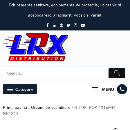
Skip
Echipamente sanitare, echipamente de protecție, uz casnic și
to
content
gospodăresc, grădinărit, vopsit și văruit
Category
MENU
Prima pagină
/
Organe de asamblare
/ NITURI POP 4X16MM
NP4X16