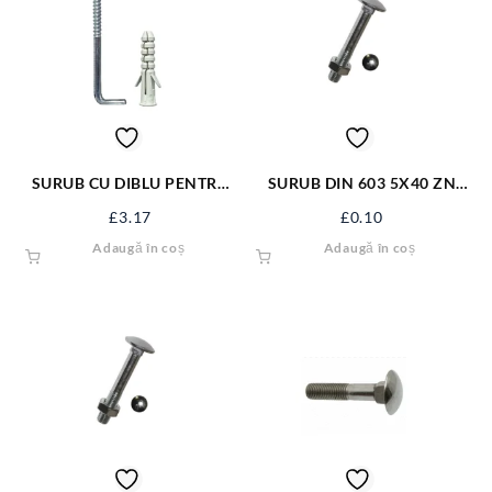
SURUB CU DIBLU PENTRU
SURUB DIN 603 5X40 ZN
BOILER 14*95 FX-1495
S603M5X40
£
3.17
£
0.10
Adaugă în coș
Adaugă în coș