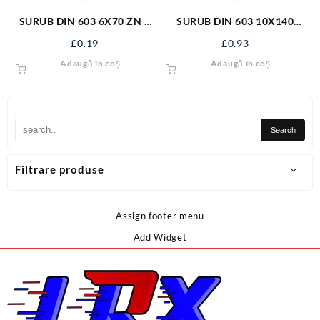
SURUB DIN 603 6X70 ZN +
SURUB DIN 603 10X140
PIULITA 06031670S
S603M10X140
£
0.19
£
0.93
Adaugă în coș
Adaugă în coș
.
Filtrare produse
Assign footer menu
Add Widget