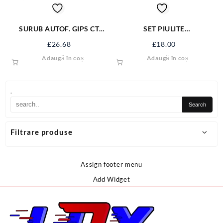
SURUB AUTOF. GIPS CT
SET PIULITE
3.5*35 NG SAGCT35NG
AUTOBLOCANTE 146 BUC
£
26.68
£
18.00
YT-06774
Adaugă în coș
Adaugă în coș
.
Filtrare produse
Assign footer menu
Add Widget