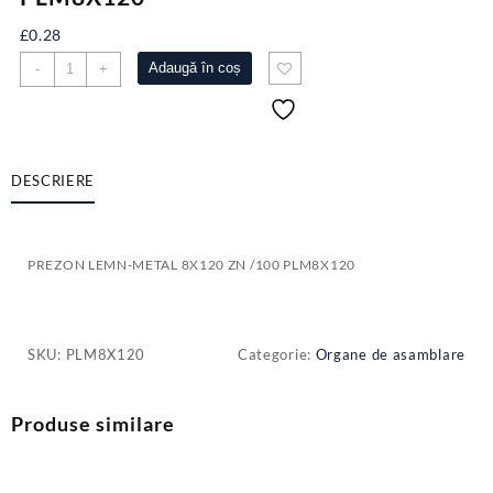
£
0.28
Cantitate
Adaugă în coș
-
+
PREZON
LEMN-
METAL
8X120
ZN
DESCRIERE
/100
PLM8X120
PREZON LEMN-METAL 8X120 ZN /100 PLM8X120
SKU:
PLM8X120
Categorie:
Organe de asamblare
Produse similare