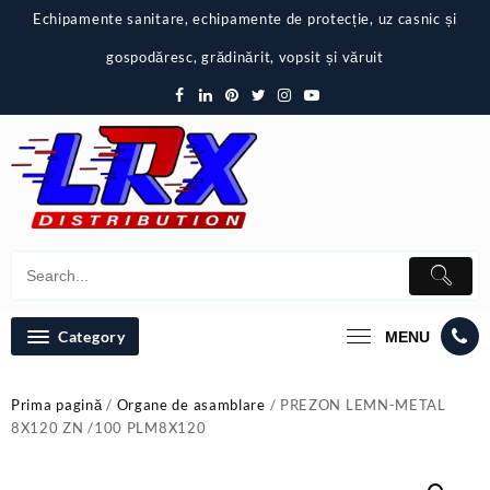
Skip
Echipamente sanitare, echipamente de protecție, uz casnic și
to
content
gospodăresc, grădinărit, vopsit și văruit
Category
MENU
Prima pagină
/
Organe de asamblare
/ PREZON LEMN-METAL
8X120 ZN /100 PLM8X120