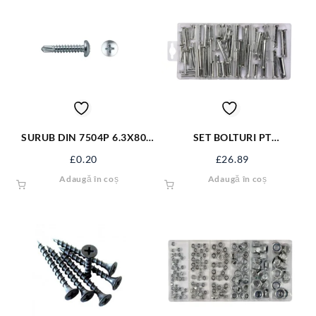
SURUB DIN 7504P 6.3X80
SET BOLTURI PT
ZN S7504PM6.3X80
SECURIZARE 60 BUC YT-
£
0.20
£
26.89
06786
Adaugă în coș
Adaugă în coș