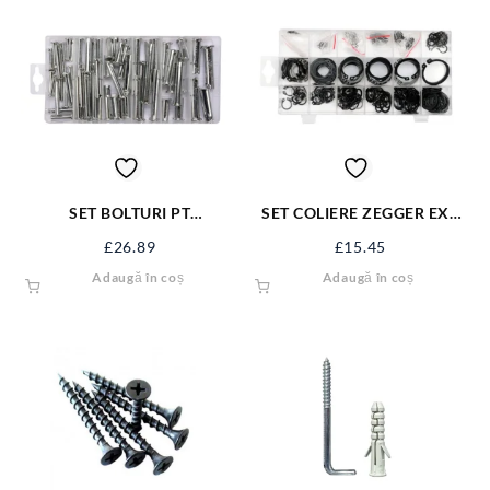
SET BOLTURI PT
SET COLIERE ZEGGER EXT
SECURIZARE 60 BUC YT-
300BUC YT-06880
£
26.89
£
15.45
06786
Adaugă în coș
Adaugă în coș