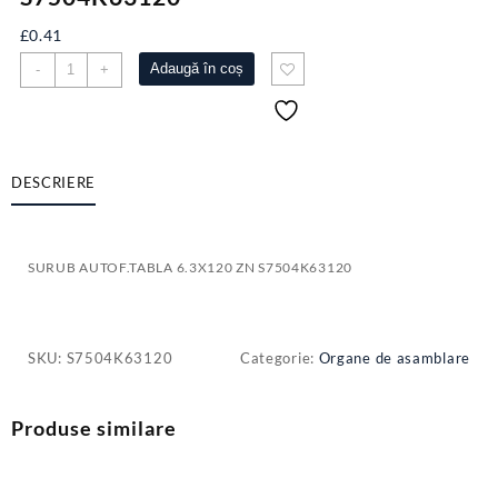
£
0.41
Cantitate
Adaugă în coș
-
+
SURUB
AUTOF.TABLA
6.3X120
ZN
S7504K63120
DESCRIERE
SURUB AUTOF.TABLA 6.3X120 ZN S7504K63120
SKU:
S7504K63120
Categorie:
Organe de asamblare
Produse similare