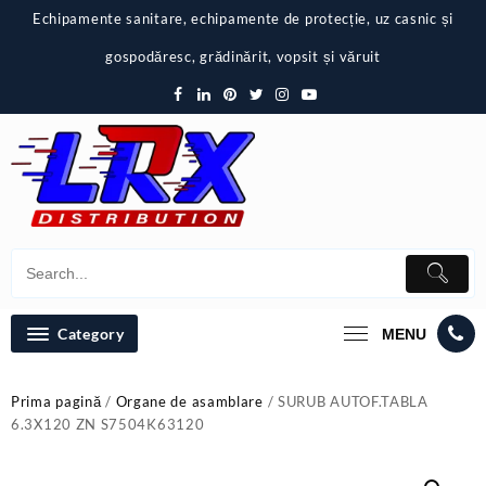
Skip
Echipamente sanitare, echipamente de protecție, uz casnic și
to
content
gospodăresc, grădinărit, vopsit și văruit
Category
MENU
Prima pagină
/
Organe de asamblare
/ SURUB AUTOF.TABLA
6.3X120 ZN S7504K63120