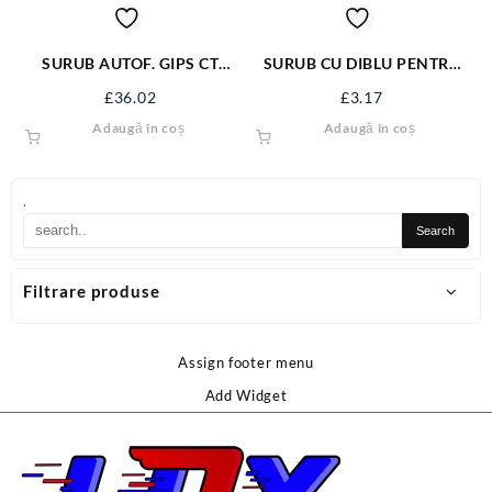
SURUB AUTOF. GIPS CT
SURUB CU DIBLU PENTRU
3.5*45 NG SAGCT45NG
BOILER 14*95 FX-1495
£
36.02
£
3.17
Adaugă în coș
Adaugă în coș
.
Filtrare produse
Assign footer menu
Add Widget